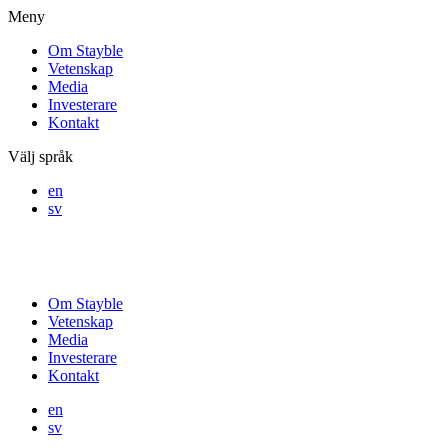
Meny
Om Stayble
Vetenskap
Media
Investerare
Kontakt
Välj språk
en
sv
Om Stayble
Vetenskap
Media
Investerare
Kontakt
en
sv