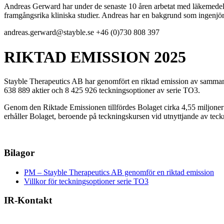
Andreas Gerward har under de senaste 10 åren arbetat med läkemedelsu
framgångsrika kliniska studier. Andreas har en bakgrund som ingenj
andreas.gerward@stayble.se
+46 (0)730 808 397
RIKTAD EMISSION 2025
Stayble Therapeutics AB har genomfört en riktad emission av sammanlag
638 889 aktier och 8 425 926 teckningsoptioner av serie TO3.
Genom den Riktade Emissionen tillfördes Bolaget cirka 4,55 miljoner 
erhåller Bolaget, beroende på teckningskursen vid utnyttjande av teckni
Bilagor
PM – Stayble Therapeutics AB genomför en riktad emission
Villkor för teckningsoptioner serie TO3
IR-Kontakt