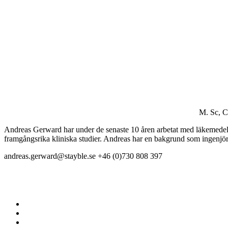
M. Sc, 
Andreas Gerward har under de senaste 10 åren arbetat med läkemedelsu
framgångsrika kliniska studier. Andreas har en bakgrund som ingenj
andreas.gerward@stayble.se
+46 (0)730 808 397