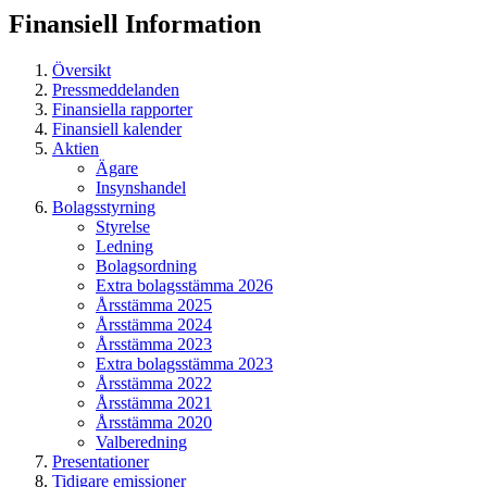
Finansiell
Information
Översikt
Pressmeddelanden
Finansiella rapporter
Finansiell kalender
Aktien
Ägare
Insynshandel
Bolagsstyrning
Styrelse
Ledning
Bolagsordning
Extra bolagsstämma 2026
Årsstämma 2025
Årsstämma 2024
Årsstämma 2023
Extra bolagsstämma 2023
Årsstämma 2022
Årsstämma 2021
Årsstämma 2020
Valberedning
Presentationer
Tidigare emissioner