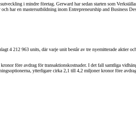
tveckling i mindre företag. Gerward har sedan starten som Verkställand
ör och har en mastersutbildning inom Entrepreneurship and Business D
t 4 212 963 units, där varje unit består av tre nyemitterade aktier oc
kronor före avdrag för transaktionskostnader. I det fall samtliga vidh
ngsoptionerna, ytterligare cirka 2,1 till 4,2 miljoner kronor före avdra