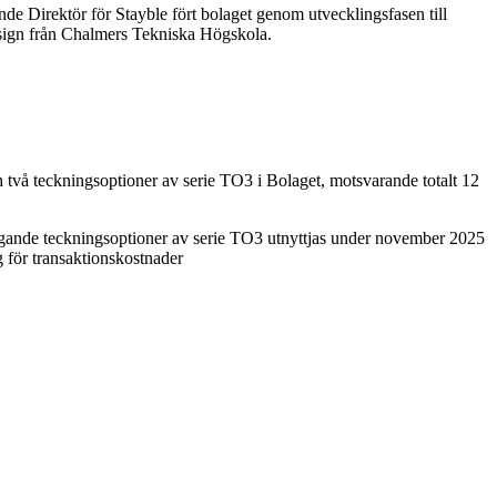
e Direktör för Stayble fört bolaget genom utvecklingsfasen till
esign från Chalmers Tekniska Högskola.
h två teckningsoptioner av serie TO3 i Bolaget, motsvarande totalt 12
ängande teckningsoptioner av serie TO3 utnyttjas under november 2025
g för transaktionskostnader