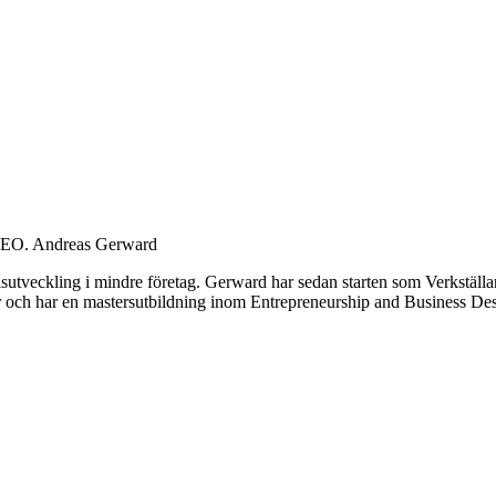
CEO.
Andreas Gerward
tveckling i mindre företag. Gerward har sedan starten som Verkställand
ör och har en mastersutbildning inom Entrepreneurship and Business D