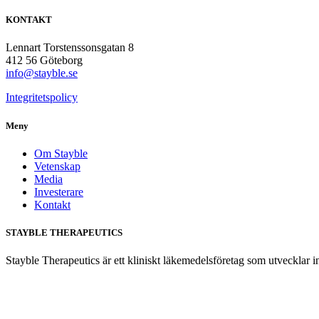
KONTAKT
Lennart Torstenssonsgatan 8
412 56 Göteborg
info@stayble.se
Integritetspolicy
Meny
Om Stayble
Vetenskap
Media
Investerare
Kontakt
STAYBLE THERAPEUTICS
Stayble Therapeutics är ett kliniskt läkemedelsföretag som utvecklar