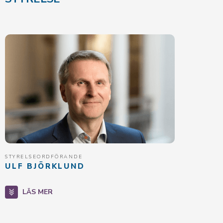
STYRELSEORDFÖRANDE
ULF BJÖRKLUND
LÄS MER