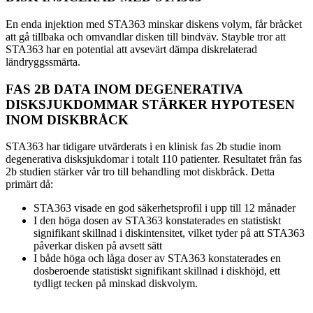
En enda injektion med STA363 minskar diskens volym, får bråcket
att gå tillbaka och omvandlar disken till bindväv. Stayble tror att
STA363 har en potential att avsevärt dämpa diskrelaterad
ländryggssmärta.
FAS 2B DATA INOM DEGENERATIVA
DISKSJUKDOMMAR STÄRKER HYPOTESEN
INOM DISKBRÅCK
STA363 har tidigare utvärderats i en klinisk fas 2b studie inom
degenerativa disksjukdomar i totalt 110 patienter. Resultatet från fas
2b studien stärker vår tro till behandling mot diskbråck. Detta
primärt då:
STA363 visade en god säkerhetsprofil i upp till 12 månader
I den höga dosen av STA363 konstaterades en statistiskt
signifikant skillnad i diskintensitet, vilket tyder på att STA363
påverkar disken på avsett sätt
I både höga och låga doser av STA363 konstaterades en
dosberoende statistiskt signifikant skillnad i diskhöjd, ett
tydligt tecken på minskad diskvolym.