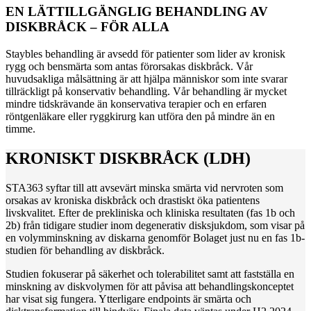
EN LÄTTILLGÄNGLIG BEHANDLING AV
DISKBRÅCK
– FÖR ALLA
Staybles behandling är avsedd för patienter som lider av kronisk
rygg och bensmärta som antas förorsakas diskbråck. Vår
huvudsakliga målsättning är att hjälpa människor som inte svarar
tillräckligt på konservativ behandling. Vår behandling är mycket
mindre tidskrävande än konservativa terapier och en erfaren
röntgenläkare eller ryggkirurg kan utföra den på mindre än en
timme.
KRONISKT DISKBRÅCK (LDH)
STA363 syftar till att avsevärt minska smärta vid nervroten som
orsakas av kroniska diskbråck och drastiskt öka patientens
livskvalitet. Efter de prekliniska och kliniska resultaten (fas 1b och
2b) från tidigare studier inom degenerativ disksjukdom, som visar på
en volymminskning av diskarna genomför Bolaget just nu en fas 1b-
studien för behandling av diskbråck.
Studien fokuserar på säkerhet och tolerabilitet samt att fastställa en
minskning av diskvolymen för att påvisa att behandlingskonceptet
har visat sig fungera. Ytterligare endpoints är smärta och