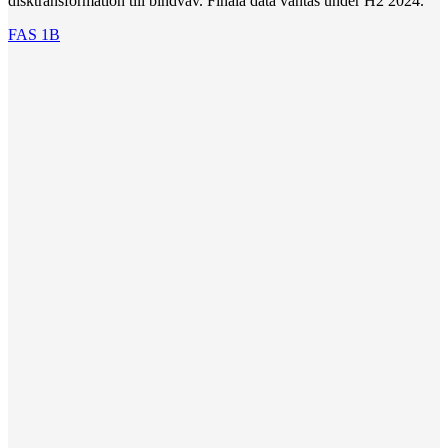
disktransformation till bindväv. Finala data väntas under H2 2024.
FAS 1B