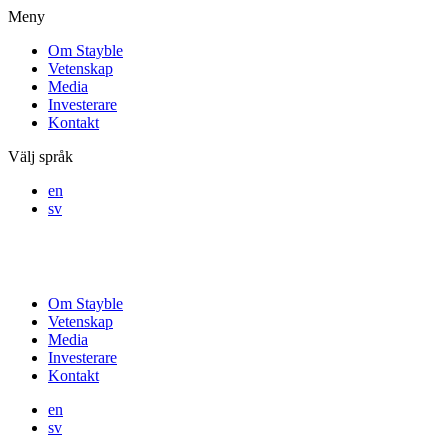
Meny
Om Stayble
Vetenskap
Media
Investerare
Kontakt
Välj språk
en
sv
Om Stayble
Vetenskap
Media
Investerare
Kontakt
en
sv