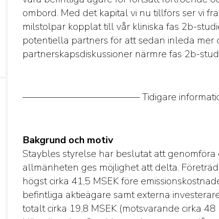
ombord. Med det kapital vi nu tillförs ser vi fr
milstolpar kopplat till vår kliniska fas 2b-st
potentiella partners för att sedan inleda me
partnerskapsdiskussioner närmre fas 2b-stud
———————————— Tidigare infor
Bakgrund och motiv
Staybles styrelse har beslutat att genomföra 
allmänheten ges möjlighet att delta. Företräd
högst cirka 41,5 MSEK före emissionskostnade
befintliga aktieägare samt externa investerar
totalt cirka 19,8 MSEK (motsvarande cirka 48