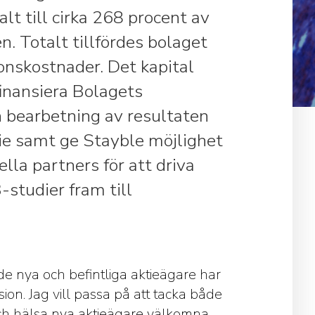
t till cirka 268 procent av
n. Totalt tillfördes bolaget
nskostnader. Det kapital
finansiera Bolagets
h bearbetning av resultaten
ie samt ge Stayble möjlighet
ella partners för att driva
-studier fram till
de nya och befintliga aktieägare har
ion. Jag vill passa på att tacka både
 och hälsa nya aktieägare välkomna