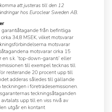
komma att justeras till den 12
rändringar hos Euroclear Sweden AB.
er
h garantiåtagande från befintliga
 cirka 34,8 MSEK, vilket motsvarar
ckningsförbindelserna motsvarar
tiåtagandena motsvarar cirka 15
 en s.k. ”top-down-garanti” eller
emissionen till exempel tecknas till
för resterande 20 procent upp till
ndet adderas således till gällande
 teckningen i företrädesemissionen.
onsgaranternas teckningsåtaganden
vtalats upp till en viss nivå av
nden utgår en kontant