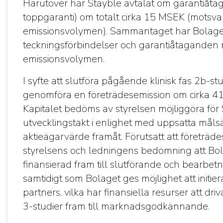
Härutöver har Stayble avtalat om garantiåtag
toppgaranti) om totalt cirka 15 MSEK (motsva
emissionsvolymen). Sammantaget har Bolaget
teckningsförbindelser och garantiåtaganden 
emissionsvolymen.
I syfte att slutföra pågående klinisk fas 2b-st
genomföra en företrädesemission om cirka 41
Kapitalet bedöms av styrelsen möjliggöra för S
utvecklingstakt i enlighet med uppsatta måls
aktieägarvärde framåt. Förutsatt att företräd
styrelsens och ledningens bedömning att Bo
finansierad fram till slutförande och bearbetn
samtidigt som Bolaget ges möjlighet att initie
partners, vilka har finansiella resurser att dri
3-studier fram till marknadsgodkännande.