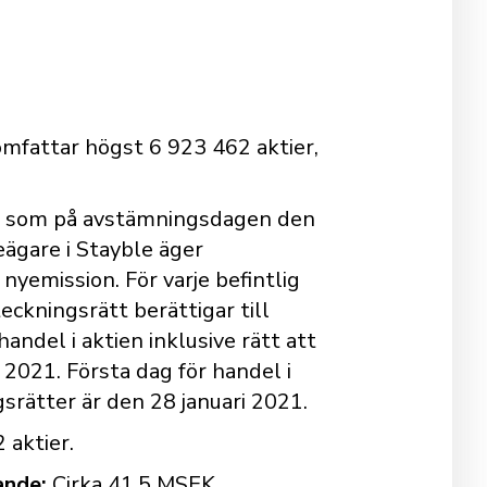
mfattar högst 6 923 462 aktier,
 som på avstämningsdagen den
eägare i Stayble äger
 nyemission. För varje befintlig
teckningsrätt berättigar till
handel i aktien inklusive rätt att
 2021. Första dag för handel i
gsrätter är den 28 januari 2021.
 aktier.
ande:
Cirka 41,5 MSEK.