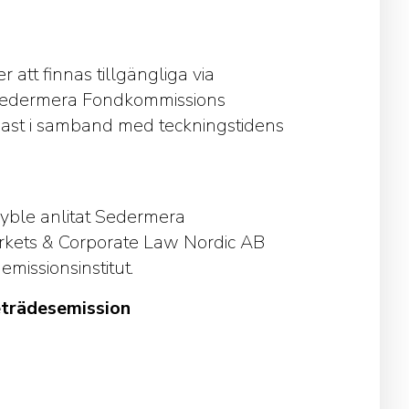
att finnas tillgängliga via
 Sedermera Fondkommissions
nast i samband med teckningstidens
yble anlitat Sedermera
rkets & Corporate Law Nordic AB
missionsinstitut.
eträdesemission