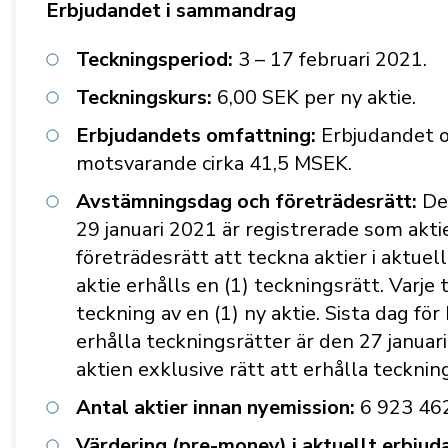
Erbjudandet i sammandrag
Teckningsperiod:
3 – 17 februari 2021.
Teckningskurs:
6,00 SEK per ny aktie.
Erbjudandets omfattning:
Erbjudandet o
motsvarande cirka 41,5 MSEK.
Avstämningsdag och företrädesrätt:
De
29 januari 2021 är registrerade som akti
företrädesrätt att teckna aktier i aktuell
aktie erhålls en (1) teckningsrätt. Varje 
teckning av en (1) ny aktie. Sista dag för 
erhålla teckningsrätter är den 27 januari
aktien exklusive rätt att erhålla tecknin
Antal aktier innan nyemission:
6 923 462
Värdering (pre-money) i aktuellt erbjud