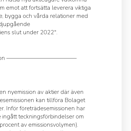
am emot att fortsätta leverera viktiga
udie, bygga och vårda relationer med
r djupgående
iens slut under 2022″.
mation ————————————
en nyemission av aktier där även
esemissionen kan tillföra Bolaget
r. Inför företrädesemissionen har
e ingått teckningsförbindelser om
 procent av emissionsvolymen).