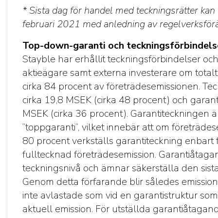
* Sista dag för handel med teckningsrätter kan 
februari 2021 med anledning av regelverksfö
Top-down-garanti och teckningsförbindels
Stayble har erhållit teckningsförbindelser oc
aktieägare samt externa investerare om totalt
cirka 84 procent av företrädesemissionen. Te
cirka 19,8 MSEK (cirka 48 procent) och garan
MSEK (cirka 36 procent). Garantiteckningen är
”toppgaranti”, vilket innebär att om företrädes
80 procent verkställs garantiteckning enbart 
fulltecknad företrädesemission. Garantiåtaga
teckningsnivå och ämnar säkerställa den sista
Genom detta förfarande blir således emissi
inte avlastade som vid en garantistruktur som a
aktuell emission. För utställda garantiåtaga