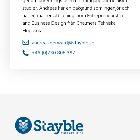
genom utvecklingsfasen till framgångsrika kliniska
studier. Andreas har en bakgrund som ingenjör och
har en mastersutbildning inom Entrepreneurship
and Business Design från Chalmers Tekniska
Högskola.
andreas.gerward@stayble.se
+46 (0)730 808 397