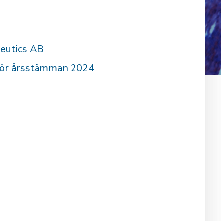
peutics AB
nför årsstämman 2024