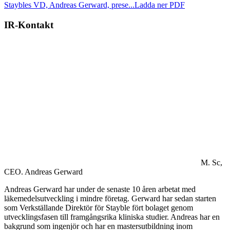
Staybles VD, Andreas Gerward, prese...
Ladda ner PDF
IR-Kontakt
M. Sc,
CEO.
Andreas Gerward
Andreas Gerward har under de senaste 10 åren arbetat med
läkemedelsutveckling i mindre företag. Gerward har sedan starten
som Verkställande Direktör för Stayble fört bolaget genom
utvecklingsfasen till framgångsrika kliniska studier. Andreas har en
bakgrund som ingenjör och har en mastersutbildning inom