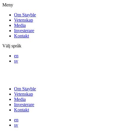
Meny
Om Stayble
Vetenskap
Media
Investerare
Kontakt
Välj språk
en
sv
Om Stayble
Vetenskap
Media
Investerare
Kontakt
en
sv