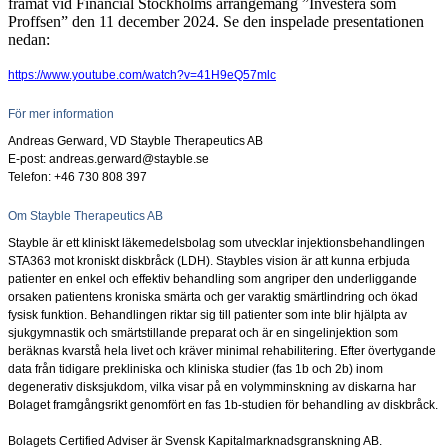
framåt vid Financial Stockholms arrangemang ”Investera som
Proffsen” den 11 december 2024. Se den inspelade presentationen
nedan:
https://www.youtube.com/watch?v=41H9eQ57mlc
För mer information
Andreas Gerward, VD Stayble Therapeutics AB
E-post: andreas.gerward@stayble.se
Telefon: +46 730 808
397
Om Stayble Therapeutics AB
Stayble är ett kliniskt läkemedelsbolag som utvecklar injektionsbehandlingen
STA363 mot kroniskt diskbråck (LDH). Staybles vision är att kunna erbjuda
patienter en enkel och effektiv behandling som angriper den underliggande
orsaken patientens kroniska smärta och ger varaktig smärtlindring och ökad
fysisk funktion. Behandlingen riktar sig till patienter som inte blir hjälpta av
sjukgymnastik och smärtstillande preparat och är en singelinjektion som
beräknas kvarstå hela livet och kräver minimal rehabilitering. Efter övertygande
data från tidigare prekliniska och kliniska studier (fas 1b och 2b) inom
degenerativ disksjukdom, vilka visar på en volymminskning av diskarna har
Bolaget framgångsrikt genomfört en fas 1b-studien för behandling av diskbråck.
Bolagets Certified Adviser är Svensk Kapitalmarknadsgranskning AB.