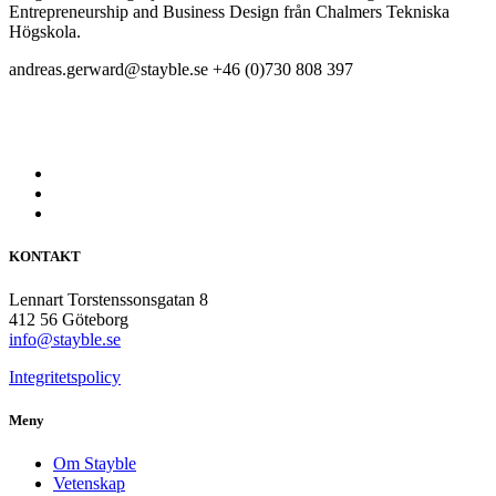
Entrepreneurship and Business Design från Chalmers Tekniska
Högskola.
andreas.gerward@stayble.se
+46 (0)730 808 397
KONTAKT
Lennart Torstenssonsgatan 8
412 56 Göteborg
info@stayble.se
Integritetspolicy
Meny
Om Stayble
Vetenskap