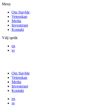
Meny
Om Stayble
Vetenskap
Media
Investerare
Kontakt
Välj språk
en
sv
Om Stayble
Vetenskap
Media
Investerare
Kontakt
en
sv