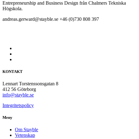
Entrepreneurship and Business Design från Chalmers Tekniska
Högskola.
andreas.gerward@stayble.se
+46 (0)730 808 397
KONTAKT
Lennart Torstenssonsgatan 8
412 56 Göteborg
info@stayble.se
Integritetspolicy
Meny
Om Stayble
Vetenskap