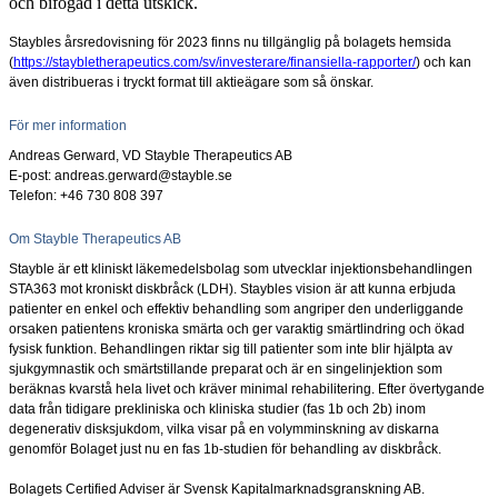
och bifogad i detta utskick.
Staybles årsredovisning för 2023 finns nu tillgänglig på bolagets hemsida
(
https://staybletherapeutics.com/sv/investerare/finansiella-rapporter/
) och kan
även distribueras i tryckt format till aktieägare som så önskar.
För mer information
Andreas Gerward, VD Stayble Therapeutics AB
E-post: andreas.gerward@stayble.se
Telefon: +46 730 808
397
Om Stayble Therapeutics AB
Stayble är ett kliniskt läkemedelsbolag som utvecklar injektionsbehandlingen
STA363 mot kroniskt diskbråck (LDH). Staybles vision är att kunna erbjuda
patienter en enkel och effektiv behandling som angriper den underliggande
orsaken patientens kroniska smärta och ger varaktig smärtlindring och ökad
fysisk funktion. Behandlingen riktar sig till patienter som inte blir hjälpta av
sjukgymnastik och smärtstillande preparat och är en singelinjektion som
beräknas kvarstå hela livet och kräver minimal rehabilitering. Efter övertygande
data från tidigare prekliniska och kliniska studier (fas 1b och 2b) inom
degenerativ disksjukdom, vilka visar på en volymminskning av diskarna
genomför Bolaget just nu en fas 1b-studien för behandling av diskbråck.
Bolagets Certified Adviser är Svensk Kapitalmarknadsgranskning AB.