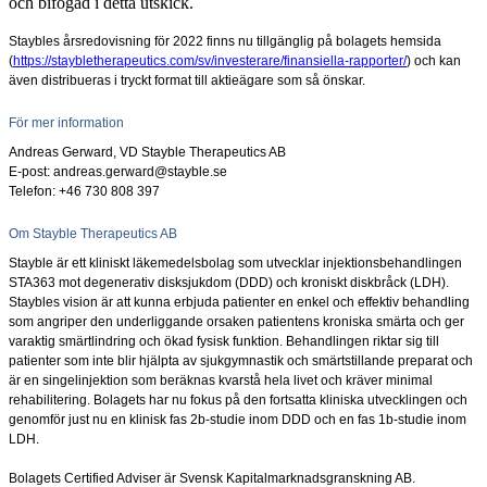
och bifogad i detta utskick.
Staybles årsredovisning för 2022 finns nu tillgänglig på bolagets hemsida
(
https://staybletherapeutics.com/sv/investerare/finansiella-rapporter/
) och kan
även distribueras i tryckt format till aktieägare som så önskar.
För mer information
Andreas Gerward, VD Stayble Therapeutics AB
E-post: andreas.gerward@stayble.se
Telefon: +46 730 808
397
Om Stayble Therapeutics AB
Stayble är ett kliniskt läkemedelsbolag som utvecklar injektionsbehandlingen
STA363 mot degenerativ disksjukdom (DDD) och kroniskt diskbråck (LDH).
Staybles vision är att kunna erbjuda patienter en enkel och effektiv behandling
som angriper den underliggande orsaken patientens kroniska smärta och ger
varaktig smärtlindring och ökad fysisk funktion. Behandlingen riktar sig till
patienter som inte blir hjälpta av sjukgymnastik och smärtstillande preparat och
är en singelinjektion som beräknas kvarstå hela livet och kräver minimal
rehabilitering. Bolagets har nu fokus på den fortsatta kliniska utvecklingen och
genomför just nu en klinisk fas 2b-studie inom DDD och en fas 1b-studie inom
LDH.
Bolagets Certified Adviser är Svensk Kapitalmarknadsgranskning AB.