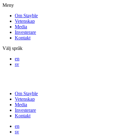
Meny
Om Stayble
Vetenskap
Media
Investerare
Kontakt
Välj språk
en
sv
Om Stayble
Vetenskap
Media
Investerare
Kontakt
en
sv