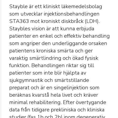
Stayble är ett kliniskt läkemedelsbolag
som utvecklar injektionsbehandlingen
STA363 mot kroniskt diskbråck (LDH).
Staybles vision är att kunna erbjuda
patienter en enkel och effektiv behandling
som angriper den underliggande orsaken
patientens kroniska smärta och ger
varaktig smärtlindring och ökad fysisk
funktion. Behandlingen riktar sig till
patienter som inte blir hjälpta av
sjukgymnastik och smärtstillande
preparat och är en singelinjektion som
beräknas kvarstå hela livet och kräver
minimal rehabilitering. Efter övertygande
data från tidigare prekliniska och kliniska
studier (fas 1b och 2b) inom degenerativ