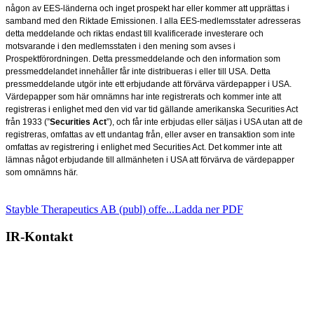
någon av EES-länderna och inget prospekt har eller kommer att upprättas i
samband med den Riktade Emissionen. I alla EES-medlemsstater adresseras
detta meddelande och riktas endast till kvalificerade investerare och
motsvarande i den medlemsstaten i den mening som avses i
Prospektförordningen. Detta pressmeddelande och den information som
pressmeddelandet innehåller får inte distribueras i eller till USA. Detta
pressmeddelande utgör inte ett erbjudande att förvärva värdepapper i USA.
Värdepapper som här omnämns har inte registrerats och kommer inte att
registreras i enlighet med den vid var tid gällande amerikanska Securities Act
från 1933 (”
Securities Act
”), och får inte erbjudas eller säljas i USA utan att de
registreras, omfattas av ett undantag från, eller avser en transaktion som inte
omfattas av registrering i enlighet med Securities Act. Det kommer inte att
lämnas något erbjudande till allmänheten i USA att förvärva de värdepapper
som omnämns här.
Stayble Therapeutics AB (publ) offe...
Ladda ner PDF
IR-Kontakt