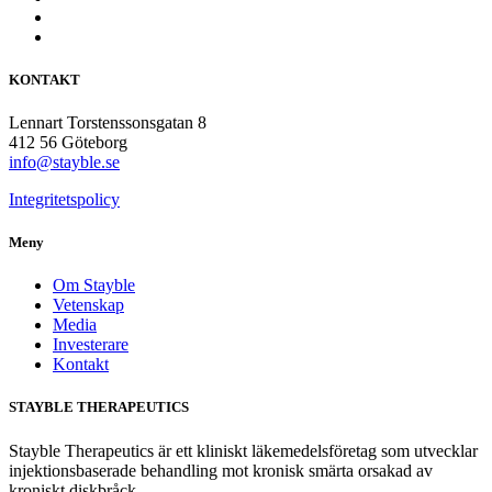
KONTAKT
Lennart Torstenssonsgatan 8
412 56 Göteborg
info@stayble.se
Integritetspolicy
Meny
Om Stayble
Vetenskap
Media
Investerare
Kontakt
STAYBLE THERAPEUTICS
Stayble Therapeutics är ett kliniskt läkemedelsföretag som utvecklar
injektionsbaserade behandling mot kronisk smärta orsakad av
kroniskt diskbråck.