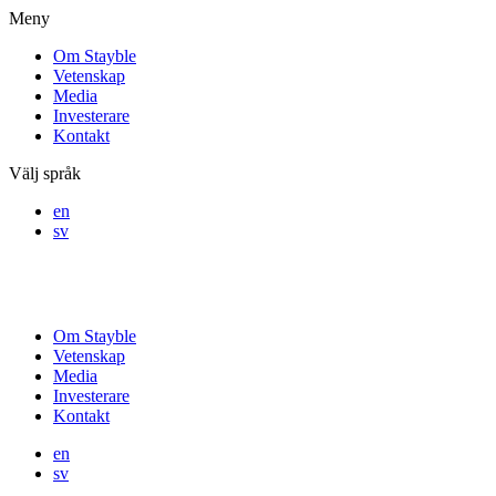
Meny
Om Stayble
Vetenskap
Media
Investerare
Kontakt
Välj språk
en
sv
Om Stayble
Vetenskap
Media
Investerare
Kontakt
en
sv