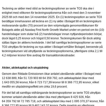
Teckning av aktier med stöd av teckningsoptioner av serie TO3 ska ske i
enlighet med villkoren för teckningsoptionerna från och med den 3 november
2025 till och med den 14 november
2025. En (1) teckningsoption av serie TO3
berättigar innehavaren att teckna en (1) ny aktie i Bolaget till en teckningskurs
motsvarande sjuttio (70) procent av den volymvägda genomsnittskursen för
Bolagets aktie på Nasdaq First North Growth Market under en period om tio (10)
handelsdagar som slutar två (2) handelsdagar innan nyttjandeperioden börjar,
dock lägst 0,25 kronor och högst 0,50 kronor. Teckningskursen får dock aldrig
sättas lägre än aktiens kvotvärde. I det fall samtliga teckningsoptioner av serie
TO3 utnyttjas för teckning av nya aktier i Bolaget erhåller Bolaget, beroende på
teckningskursen vid utnyttjande av teckningsoptionerna, ytterligare cirka 2,1 till
4,2 miljoner kronor före avdrag för transaktionskostnader.
Aktier, aktiekapital och utspädning
Genom den Riktade Emissionen ökar antalet utestående aktier i Bolaget med
12 638
889, från 51
720
903 till 64
359 792, och aktiekapitalet ökar med
1
643
055,56 kronor, från 6
723
717,39 kronor till 8
366
772,95 kronor, vilket
medför en utspädningseffekt om cirka 19,6 procent.
För det fall att samtliga vidhängande teckningsoptioner av serie TO3 utnyttjas
kommer antalet utestående aktier öka med ytterligare 8 425
926, från
64
359
792 till 72
785 718, och aktiekapitalet öka med 1
095
370,37 kronor, från
8
366
772,95 kronor till 9
462
143,32 kronor. Detta innebär en ytterligare