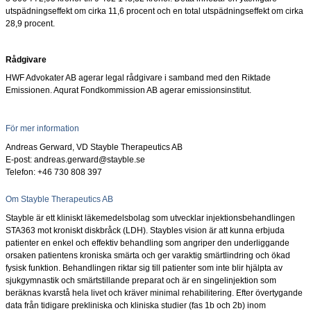
utspädningseffekt om cirka 11,6 procent och en total utspädningseffekt om cirka
28,9 procent.
Rådgivare
HWF Advokater AB agerar legal rådgivare i samband med den Riktade
Emissionen. Aqurat Fondkommission AB agerar emissionsinstitut.
För mer information
Andreas Gerward, VD Stayble Therapeutics AB
E-post: andreas.gerward@stayble.se
Telefon: +46 730 808
397
Om Stayble Therapeutics AB
Stayble är ett kliniskt läkemedelsbolag som utvecklar injektionsbehandlingen
STA363 mot kroniskt diskbråck (LDH). Staybles vision är att kunna erbjuda
patienter en enkel och effektiv behandling som angriper den underliggande
orsaken patientens kroniska smärta och ger varaktig smärtlindring och ökad
fysisk funktion. Behandlingen riktar sig till patienter som inte blir hjälpta av
sjukgymnastik och smärtstillande preparat och är en singelinjektion som
beräknas kvarstå hela livet och kräver minimal rehabilitering. Efter övertygande
data från tidigare prekliniska och kliniska studier (fas 1b och 2b) inom