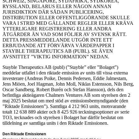
SCHWEIZ, SINGAPORE, SYDAFRIKA, SYDKOREA,
RYSSLAND, BELARUS ELLER NÅGON ANNAN
JURISDIKTION DÄR SÅDAN PUBLICERING,
DISTRIBUTION ELLER OFFENTLIGGÖRANDE SKULLE
VARA I STRID MED GÄLLANDE REGLER ELLER KRÄVA
YTTERLIGARE REGISTRERING ELLER ANDRA
ÅTGÄRDER ÄN VAD SOM FÖLJER AV SVENSK RÄTT.
DETTA PRESSMEDDELANDE UTGÖR INTE ETT
ERBJUDANDE ATT FÖRVÄRVA VÄRDEPAPPER I
STAYBLE THERAPEUTICS AB (PUBL). SE ÄVEN
AVSNITTET ”VIKTIG INFORMATION” NEDAN.
Stayble Therapeutics AB (publ) (”Stayble” eller ”Bolaget”)
meddelar utfallet i den riktade emission av units till vissa externa
investerare (Andreas Poike, Dennis Pedersen, Eddie Jalmestam,
Jens Miöen, Joel Hagman, John Moll, Niklas Estensson, Nils Berg,
Oscar Sandberg, Robert Burén och Stefan Hansson), dels den
befintliga aktieägaren Chalmers Ventures AB som styrelsen den 2
maj 2025 beslutat om med stöd av emissionsbemyndigande (den
”Riktade Emissionen”). Samtliga 4 212 963 units, motsvarande
totalt 12 638 889 aktier och 8 425 926 teckningsoptioner av serie
TO3, tecknades och styrelsen i Bolaget har därför beslutat om
tilldelning av samtliga units i den Riktade Emissionen.
Den Riktade Emissionen