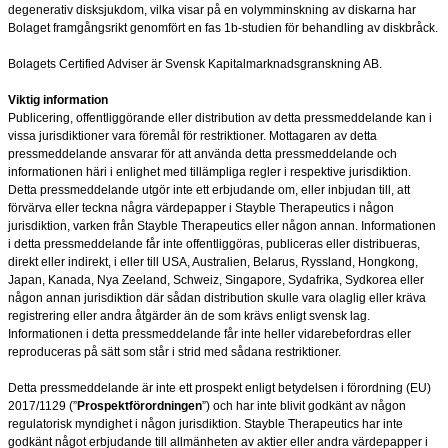
degenerativ disksjukdom, vilka visar på en volymminskning av diskarna har
Bolaget framgångsrikt genomfört en fas 1b-studien för behandling av diskbråck.
Bolagets Certified Adviser är Svensk Kapitalmarknadsgranskning AB.
Viktig information
Publicering, offentliggörande eller distribution av detta pressmeddelande kan i
vissa jurisdiktioner vara föremål för restriktioner. Mottagaren av detta
pressmeddelande ansvarar för att använda detta pressmeddelande och
informationen häri i enlighet med tillämpliga regler i respektive jurisdiktion.
Detta pressmeddelande utgör inte ett erbjudande om, eller inbjudan till, att
förvärva eller teckna några värdepapper i Stayble Therapeutics i någon
jurisdiktion, varken från Stayble Therapeutics eller någon annan. Informationen
i detta pressmeddelande får inte offentliggöras, publiceras eller distribueras,
direkt eller indirekt, i eller till USA, Australien, Belarus, Ryssland, Hongkong,
Japan, Kanada, Nya Zeeland, Schweiz, Singapore, Sydafrika, Sydkorea eller
någon annan jurisdiktion där sådan distribution skulle vara olaglig eller kräva
registrering eller andra åtgärder än de som krävs enligt svensk lag.
Informationen i detta pressmeddelande får inte heller vidarebefordras eller
reproduceras på sätt som står i strid med sådana restriktioner.
Detta pressmeddelande är inte ett prospekt enligt betydelsen i förordning (EU)
2017/1129 (”
Prospektförordningen
”) och har inte blivit godkänt av någon
regulatorisk myndighet i någon jurisdiktion. Stayble Therapeutics har inte
godkänt något erbjudande till allmänheten av aktier eller andra värdepapper i