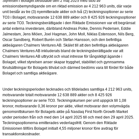
Styrelsen i Bolaget beslutade den 2 maj 2025 med stöd av
emissionsbemyndigande om en riktad emission av 4 212 963 units, där varje
unit består av tre (3) nyemitterade aktier och två (2) teckningsoptioner av serie
TO3 i Bolaget, motsvarande 12 638 889 aktier och 8 425 926 teckningsoptioner
av serie TO3. Teckningsberättigade i den Riktade Emissionen var ett begränsat
antal externa investerare, däribland Andreas Poike, Dennis Pedersen, Eddie
Jalmestam, Jens Miöen, Joel Hagman, John Moll, Niklas Estensson, Nils Berg,
Oscar Sandberg, Robert Burén och Stefan Hansson, och den befintliga
aktieägaren Chalmers Ventures AB. Skälet till att den befintliga aktieägaren
Chalmers Ventures AB inkluderats bland de teckningsberättigade var att
Chalmers Ventures AB uttryckt och visat intresse för långsiktigt ägande i
Bolaget, vilket styrelsen anser skapar trygghet, stabilitet och gynnsamma
förutsättningar för Bolagets tillväxt och därmed bedöms vara till fördel för både
Bolaget och samtliga aktieägare.
Under teckningsperioden tecknades och tilldelades samtliga 4 212
963 units,
motsvarande totalt motsvarande 12 638 889 aktier och 8 425 926
teckningsoptioner av serie TO3. Teckningskursen per unit uppgick till 1,08
kronor, motsvarande 0,36 kronor per aktie, vilket motsvarar den volymvägda
genomsnittskursen för Bolagets aktie på Nasdaq First North Growth Market
under perioden från och med den 14 april 2025 till och med den 29 april 2025.
Teckningsoptionerna emitterades vederlagsfritt. Genom den Riktade
Emissionen tillförs Bolaget initialt 4,55 miljoner kronor före avdrag för
transaktionskostnader.