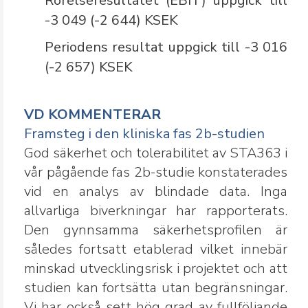
Rörelseresultatet (EBIT) uppgick till
-3 049 (-2 644) KSEK
Periodens resultat uppgick till -3 016
(-2 657) KSEK
VD KOMMENTERAR
Framsteg i den kliniska fas 2b-studien
God säkerhet och tolerabilitet av STA363 i
vår pågående fas 2b-studie konstaterades
vid en analys av blindade data. Inga
allvarliga biverkningar har rapporterats.
Den gynnsamma säkerhetsprofilen är
således fortsatt etablerad vilket innebär
minskad utvecklingsrisk i projektet och att
studien kan fortsätta utan begränsningar.
Vi har också sett hög grad av fullföljande