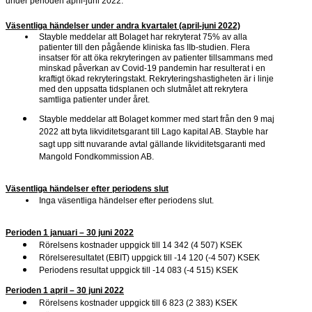
under perioden april-juni 2022.
Väsentliga händelser under andra kvartalet (april-juni 2022)
Stayble meddelar att Bolaget har rekryterat 75% av alla
patienter till den pågående kliniska fas IIb-studien. Flera
insatser för att öka rekryteringen av patienter tillsammans med
minskad påverkan av Covid-19 pandemin har resulterat i en
kraftigt ökad rekryteringstakt. Rekryteringshastigheten är i linje
med den uppsatta tidsplanen och slutmålet att rekrytera
samtliga patienter under året.
Stayble meddelar att Bolaget kommer med start från den 9 maj
2022 att byta likviditetsgarant till Lago kapital AB. Stayble har
sagt upp sitt nuvarande avtal gällande likviditetsgaranti med
Mangold Fondkommission AB.
Väsentliga händelser efter periodens slut
Inga väsentliga händelser efter periodens slut.
Perioden 1 januari – 30 juni 2022
Rörelsens kostnader uppgick till 14 342 (4 507) KSEK
Rörelseresultatet (EBIT) uppgick till -14 120 (-4 507) KSEK
Periodens resultat uppgick till -14 083 (-4 515) KSEK
Perioden 1 april – 30 juni 2022
Rörelsens kostnader uppgick till 6 823 (2 383) KSEK