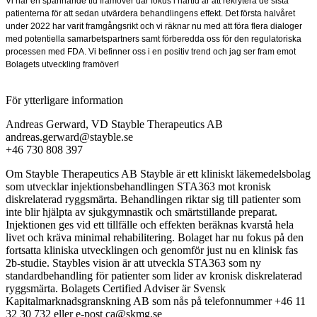
Vi har en spännande tid framöver där fokus i närtid är att rekrytera de sista
patienterna för att sedan utvärdera behandlingens effekt. Det första halvåret
under 2022 har varit framgångsrikt och vi räknar nu med att föra flera dialoger
med potentiella samarbetspartners samt förberedda oss för den regulatoriska
processen med FDA. Vi befinner oss i en positiv trend och jag ser fram emot
Bolagets utveckling framöver!
För ytterligare information
Andreas Gerward, VD Stayble Therapeutics AB
andreas.gerward@stayble.se
+46 730 808 397
Om Stayble Therapeutics AB Stayble är ett kliniskt läkemedelsbolag
som utvecklar injektionsbehandlingen STA363 mot kronisk
diskrelaterad ryggsmärta. Behandlingen riktar sig till patienter som
inte blir hjälpta av sjukgymnastik och smärtstillande preparat.
Injektionen ges vid ett tillfälle och effekten beräknas kvarstå hela
livet och kräva minimal rehabilitering. Bolaget har nu fokus på den
fortsatta kliniska utvecklingen och genomför just nu en klinisk fas
2b-studie. Staybles vision är att utveckla STA363 som ny
standardbehandling för patienter som lider av kronisk diskrelaterad
ryggsmärta. Bolagets Certified Adviser är Svensk
Kapitalmarknadsgranskning AB som nås på telefonnummer +46 11
32 30 732 eller e-post ca@skmg.se