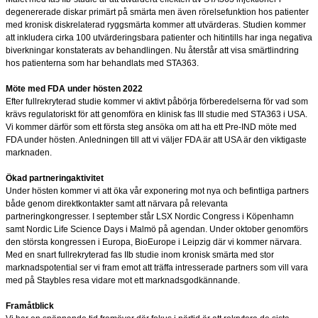
degenererade diskar primärt på smärta men även rörelsefunktion hos patienter
med kronisk diskrelaterad ryggsmärta kommer att utvärderas. Studien kommer
att inkludera cirka 100 utvärderingsbara patienter och hitintills har inga negativa
biverkningar konstaterats av behandlingen. Nu återstår att visa smärtlindring
hos patienterna som har behandlats med STA363.
Möte med FDA under hösten 2022
Efter fullrekryterad studie kommer vi aktivt påbörja förberedelserna för vad som
krävs regulatoriskt för att genomföra en klinisk fas III studie med STA363 i USA.
Vi kommer därför som ett första steg ansöka om att ha ett Pre-IND möte med
FDA under hösten. Anledningen till att vi väljer FDA är att USA är den viktigaste
marknaden.
Ökad partneringaktivitet
Under hösten kommer vi att öka vår exponering mot nya och befintliga partners
både genom direktkontakter samt att närvara på relevanta
partneringkongresser. I september står LSX Nordic Congress i Köpenhamn
samt Nordic Life Science Days i Malmö på agendan. Under oktober genomförs
den största kongressen i Europa, BioEurope i Leipzig där vi kommer närvara.
Med en snart fullrekryterad fas IIb studie inom kronisk smärta med stor
marknadspotential ser vi fram emot att träffa intresserade partners som vill vara
med på Staybles resa vidare mot ett marknadsgodkännande.
Framåtblick