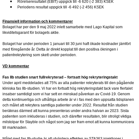
Rörelseresultatet (EBIT) uppgick till -6 620 (-2 383) KSEK
Periodens resultat uppgick till -6 492 (-2 456) KSEK
Finansiell information och kommentarer
Bolaget har per den 9 maj 2022 inlett samarbete med Lago Kapital som
likviditetsgarant för bolagets aktie.
Bolaget har under perioden 1 januari till 30 juni haft ökade kostnader jämfört
med föregående år. Detta är direkt kopplat till den positiva ökningen i
patientrekrytering som skett under perioden.
VD kommentar
Fas IIb studien snart fullrekryterad – fortsatt hög rekryteringstakt
Under april meddelades att 75% av alla patienter rekryterats till den pågående
kliniska fas IIb-studien. Vi har en fortsatt hög rekryteringstakt tack vare flertalet
insatser samtidigt som vi har sett en minskad påverkan av Covid-19. Genom
detta kontinuerliga och uthålliga arbete är vi i fas med den uppsatta tidsplanen
och målet att rekrytera samtliga patienter under 2022. Resultat från studien
beräknas därmed att kunna presenteras under andra halvan av 2023. Sista
patienten som inkluderas i studien, och därefter resultaten, blir otroligt viktiga
milstolpar för Stayble och något som jag ser fram emot att kunna kommunicera
till marknaden.
Målet med fas IIb-studie är att utvärdera effekten av STA363 injektioner i