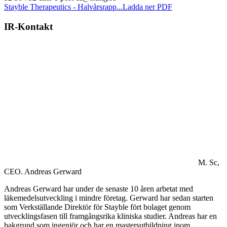
Stayble Therapeutics - Halvårsrapp...
Ladda ner PDF
IR-Kontakt
M. Sc,
CEO.
Andreas Gerward
Andreas Gerward har under de senaste 10 åren arbetat med
läkemedelsutveckling i mindre företag. Gerward har sedan starten
som Verkställande Direktör för Stayble fört bolaget genom
utvecklingsfasen till framgångsrika kliniska studier. Andreas har en
bakgrund som ingenjör och har en mastersutbildning inom