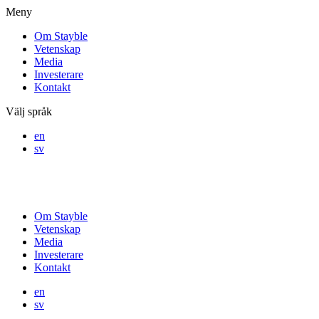
Meny
Om Stayble
Vetenskap
Media
Investerare
Kontakt
Välj språk
en
sv
Om Stayble
Vetenskap
Media
Investerare
Kontakt
en
sv