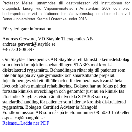
Professor Meisel utnämndes till gästprofessor vid institutionen för
ortopedisk kirurgi vid Vrijeuniversitetet i Amsterdam 2007 och blev
hedersprofessor vid institutionen för hälsovetenskap och biomedicin vid
Donau-universitetet Krems i Österrike under 2013.
För ytterligare information
Andreas Gerward, VD Stayble Therapeutics AB
andreas.gerward@stayble.se
+46 730 808 397
Om Stayble Therapeutics AB Stayble är ett kliniskt läkemedelsbolag
som utvecklar injektionsbehandlingen STA363 mot kronisk
diskrelaterad ryggsmärta. Behandlingen riktar sig till patienter som
inte blir hjälpta av sjukgymnastik och smärtstillande preparat.
Injektionen ges vid ett tillfälle och effekten beräknas kvarstå hela
livet och kräva minimal rehabilitering. Bolaget har nu fokus på den
fortsatta kliniska utvecklingen och genomför just nu en klinisk fas
2b-studie. Staybles vision är att utveckla STA363 som ny
standardbehandling för patienter som lider av kronisk diskrelaterad
ryggsmärta. Bolagets Certified Adviser är Mangold
Fondkommission AB som nås på telefonnummer 08-5030 1550 eller
e-post ca@mangold.se.
Release...
Ladda ner PDF