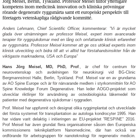
Jörg Meisel, Berlin, Tyskland. Professor Meisel tillför ytterligare
kompetens inom medicinsk innovation och kliniska prövningar
rörande degenerativ ryggsmärta samt ett europeiskt perspektiv till
företagets vetenskapliga rådgivande kommitté.
Anders Lehmann, Chief Scientific Officer, kommenterar: ”Vi är mycket
glada över utnämningen av professor Meisel, expert inom avancerade
terapier för ryggsjukdomar med en lång och omfattande klinisk erfarenhet
av ryggsmärta. Professor Meisel kommer att ge oss utökad expertis inom
klinisk utveckling och bidra till att vi alltid har förstahandsinsikter från de
viktigaste marknaderna, USA och Europa”
Hans Jörg Meisel, MD, PhD, Prof
., är chef för centrum för
neurovetenskap och avdelningen för neurokirurgi vid BG-Clinic
Bergmannstrost Halle, Berlin, Tyskland. Prof. Meisel var en av grundarna
av AO Spine Europe och är för närvarande medlem i styrkommittén för AO
Spine Knowledge Forum Degenerative. Han leder AOGO-projektet som
utvecklar riktlinjer för användning av osteobiologiska läkemedel för
patienter med degenerativa sjukdomar i ryggraden.
Prof. Meisel har uppfunnit och designat olika ryggimplantat och utvecklade
det första systemet för transplantation av autologa kondrocyter 1995. Han
har vidare varit delaktig i initieringen av EU-projektet ”RESPINE” 2016.
Prof Meisel har även grundat flera organisationer såsom den Europeiska
kommissionens teknikplattform Nanomedicine, där han också var
ordförande för arbetsgruppen för nanoteknologi för regenerativ medicin.