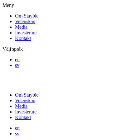
Meny
Om Stayble
Vetenskap
Media
Investerare
Kontakt
Välj språk
en
sv
Om Stayble
Vetenskap
Media
Investerare
Kontakt
en
sv