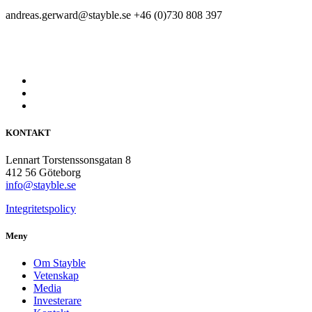
andreas.gerward@stayble.se
+46 (0)730 808 397
KONTAKT
Lennart Torstenssonsgatan 8
412 56 Göteborg
info@stayble.se
Integritetspolicy
Meny
Om Stayble
Vetenskap
Media
Investerare