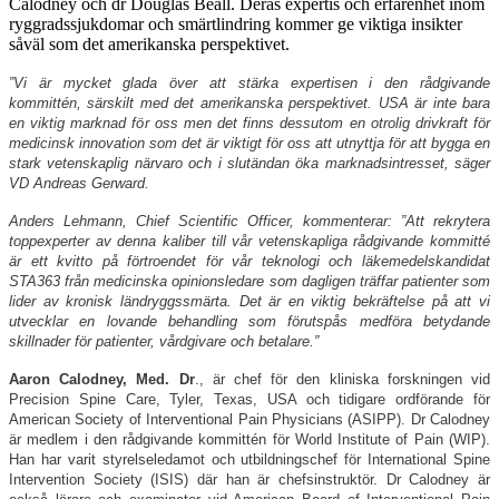
Calodney och dr Douglas Beall. Deras expertis och erfarenhet inom
ryggradssjukdomar och smärtlindring kommer ge viktiga insikter
såväl som det amerikanska perspektivet.
”Vi är mycket glada över att stärka expertisen i den rådgivande
kommittén, särskilt med det amerikanska perspektivet. USA är inte bara
en viktig marknad för oss men det finns dessutom en otrolig drivkraft för
medicinsk innovation som det är viktigt för oss att utnyttja för att bygga en
stark vetenskaplig närvaro och i slutändan öka marknadsintresset, säger
VD Andreas Gerward.
Anders Lehmann, Chief Scientific Officer, kommenterar: ”Att rekrytera
toppexperter av denna kaliber till vår vetenskapliga rådgivande kommitté
är ett kvitto på förtroendet för vår teknologi och läkemedelskandidat
STA363 från medicinska opinionsledare som dagligen träffar patienter som
lider av kronisk ländryggssmärta. Det är en viktig bekräftelse på att vi
utvecklar en lovande behandling som förutspås medföra betydande
skillnader för patienter, vårdgivare och betalare.”
Aaron Calodney, Med. Dr
., är chef för den kliniska forskningen vid
Precision Spine Care, Tyler, Texas, USA och tidigare ordförande för
American Society of Interventional Pain Physicians (ASIPP). Dr Calodney
är medlem i den rådgivande kommittén för World Institute of Pain (WIP).
Han har varit styrelseledamot och utbildningschef för International Spine
Intervention Society (ISIS) där han är chefsinstruktör. Dr Calodney är