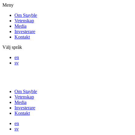
Meny
Om Stayble
Vetenskap
Media
Investerare
Kontakt
Välj språk
en
sv
Om Stayble
Vetenskap
Media
Investerare
Kontakt
en
sv