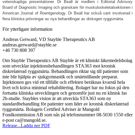
vetenskapliga presentationer. Dr Beall är medlem i Editorial Advisory
Board of Diagnostic Imaging och granskare för muskuloskeletalsektionen i
American Journal of Roentgenology. Dr Beall har också varit involverad i
flera kliniska prövningar av nya behandlingar av diskogen ryggsmärta.
För ytterligare information
Andreas Gerward, VD Stayble Therapeutics AB
andreas.gerward@stayble.se
+46 730 808 397
Om Stayble Therapeutics AB Stayble är ett kliniskt läkemedelsbolag
som utvecklar injektionsbehandlingen STA363 mot kronisk
diskrelaterad ryggsmärta. Behandlingen riktar sig till patienter som
inte blir hjälpta av sjukgymnastik och smärtstillande preparat.
Injektionen ges vid ett tillfälle och effekten beräknas kvarstå hela
livet och kräva minimal rehabilitering. Bolaget har nu fokus på den
fortsatta kliniska utvecklingen och genomför just nu en klinisk fas
2b-studie. Staybles vision är att utveckla STA363 som ny
standardbehandling för patienter som lider av kronisk diskrelaterad
ryggsmärta. Bolagets Certified Adviser är Mangold
Fondkommission AB som nås på telefonnummer 08-5030 1550 eller
e-post ca@mangold.se.
Release...
Ladda ner PDF