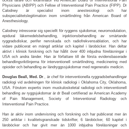
också lärare och examinator vid American Board of Interventional Pain
Physicians (ABIPP) och Fellow of Interventional Pain Practice (FIPP). Dr
Calodney är specialist inom anestesiologi och har
subspecialitetslegitimation inom smärtlindring från American Board of
Anesthesiology.
Calodney intresserar sig speciellt för ryggens sjukdomar, neuromodulation,
epidural läkemedelsbehandling, injektionsbehandling av smärtande
ryggradsdiskar, perifer nervskada och radiofrekvensablation, och har
vidare publicerat en mängd artiklar och kapitel i läroböcker. Han deltar
aktivt i klinisk forskning och har hållit över 400 inbjudna föreläsningar i
USA och andra länder. Han är författare till de första evidensbaserade
behandlingsriktlinjerna för interventionell smärtlindring, medicinering med
opioider och behandling av ländryggssjukdomar med regenerativ medicin.
Douglas Beall, Med. Dr
., är chef för interventionella ryggradsbehandlingar
radiologi vid avdelningen för klinisk radiologi i Oklahoma City, Oklahoma,
USA. Förutom expertis inom muskuloskeletal radiologi och interventionell
behandling av ryggsjukdomar är dr Beall certifierad av American Academy
of Pain Management, Society of Interventional Radiology och
Interventional Pain Practice.
Han är aktiv inom undervisning och forskning och har publicerat mer än
250 artiklar i kvalitetsgranskade tidskrifter, 6 läroböcker, 60 kapitel i
läroböcker och har givit mer än 1000 inbjudna föreläsningar och