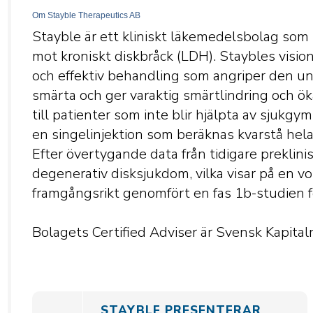
Om Stayble Therapeutics AB
Stayble är ett kliniskt läkemedelsbolag so
mot kroniskt diskbråck (LDH). Staybles visio
och effektiv behandling som angriper den u
smärta och ger varaktig smärtlindring och öka
till patienter som inte blir hjälpta av sjukg
en singelinjektion som beräknas kvarstå hela 
Efter övertygande data från tidigare preklinis
degenerativ disksjukdom, vilka visar på en 
framgångsrikt genomfört en fas 1b-studien f
Bolagets Certified Adviser är Svensk Kapit
STAYBLE PRESENTERAR