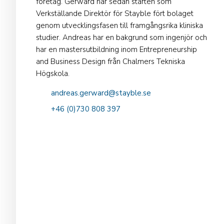
företag. Gerward har sedan starten som
Verkställande Direktör för Stayble fört bolaget
genom utvecklingsfasen till framgångsrika kliniska
studier. Andreas har en bakgrund som ingenjör och
har en mastersutbildning inom Entrepreneurship
and Business Design från Chalmers Tekniska
Högskola.
andreas.gerward@stayble.se
+46 (0)730 808 397