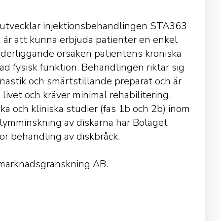
m utvecklar injektionsbehandlingen STA363
n är att kunna erbjuda patienter en enkel
nderliggande orsaken patientens kroniska
d fysisk funktion. Behandlingen riktar sig
ymnastik och smärtstillande preparat och är
livet och kräver minimal rehabilitering.
ka och kliniska studier (fas 1b och 2b) inom
volymminskning av diskarna har Bolaget
ör behandling av diskbråck.
almarknadsgranskning AB.