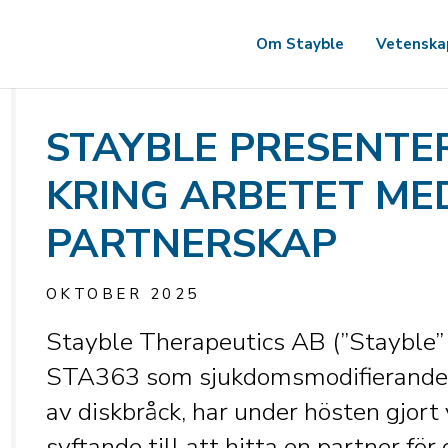
Om Stayble
Vetenska
STAYBLE PRESENTE
KRING ARBETET MED
PARTNERSKAP
OKTOBER 2025
Stayble Therapeutics AB (”Stayble” 
STA363 som sjukdomsmodifierande 
av diskbråck, har under hösten gjort 
syftande till att hitta en partner för