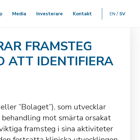
p
Media
Investerare
Kontakt
EN
SV
RAR FRAMSTEG
 ATT IDENTIFIERA
eller ”Bolaget”), som utvecklar
behandling mot smärta orsakat
viktiga framsteg i sina aktiviteter
 den fortsatta kliniska utvecklingen