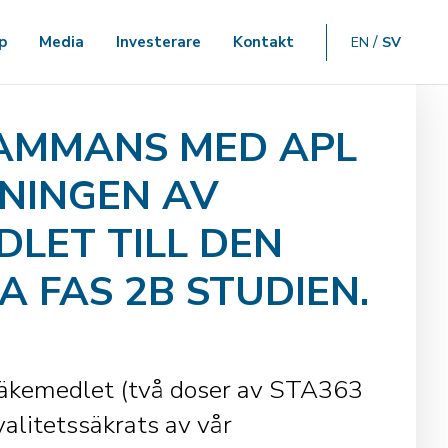
p
Media
Investerare
Kontakt
EN
SV
SAMMANS MED APL
KNINGEN AV
LET TILL DEN
 FAS 2B STUDIEN.
läkemedlet (två doser av STA363
valitetssäkrats av vår