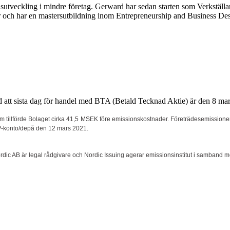
tveckling i mindre företag. Gerward har sedan starten som Verkställand
ör och har en mastersutbildning inom Entrepreneurship and Business D
d att sista dag för handel med BTA (Betald Tecknad Aktie) är den 8 ma
tillförde Bolaget cirka 41,5 MSEK före emissionskostnader. Företrädesemissionen
VP-konto/depå den 12 mars 2021.
ic AB är legal rådgivare och Nordic Issuing agerar emissionsinstitut i samband 