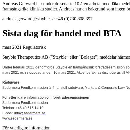
Andreas Gerward har under de senaste 10 åren arbetat med läkemedelsu
framgångsrika kliniska studier. Andreas har en bakgrund som ingenj
andreas.gerward@stayble.se
+46 (0)730 808 397
Sista dag för handel med BTA
mars 2021
Regulatorisk
Stayble Therapeutics AB (”Stayble” eller ”Bolaget”) meddelar härme
Under februari 2021 genomförde Stayble en framgångsrik företrädesemission som 
mars 2021 och stoppdag är den 10 mars 2021. Aktier beräknas distribueras till 
Rådgivare
Sedermera Fondkommission är finansiell rådgivare, Markets & Corporate Law Nord
För ytterligare information om företrädesemissionen
Sedermera Fondkommission
Telefon: +46 40 615 14 10
E-post:
info@sedermera.se
www.sedermera.se
För ytterligare information