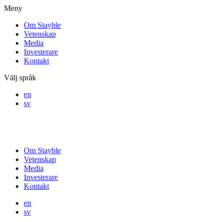
Meny
Om Stayble
Vetenskap
Media
Investerare
Kontakt
Välj språk
en
sv
Om Stayble
Vetenskap
Media
Investerare
Kontakt
en
sv