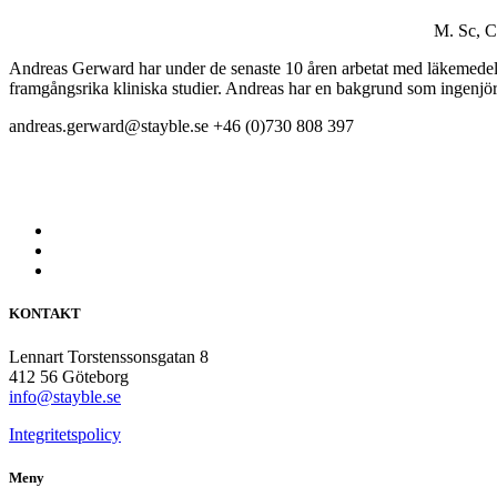
M. Sc, 
Andreas Gerward har under de senaste 10 åren arbetat med läkemedelsu
framgångsrika kliniska studier. Andreas har en bakgrund som ingenj
andreas.gerward@stayble.se
+46 (0)730 808 397
KONTAKT
Lennart Torstenssonsgatan 8
412 56 Göteborg
info@stayble.se
Integritetspolicy
Meny