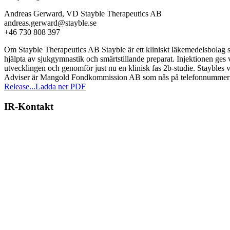
Andreas Gerward, VD Stayble Therapeutics AB
andreas.gerward@stayble.se
+46 730 808 397
Om Stayble Therapeutics AB Stayble är ett kliniskt läkemedelsbolag s
hjälpta av sjukgymnastik och smärtstillande preparat. Injektionen ges vi
utvecklingen och genomför just nu en klinisk fas 2b-studie. Staybles 
Adviser är Mangold Fondkommission AB som nås på telefonnummer 
Release...
Ladda ner PDF
IR-Kontakt