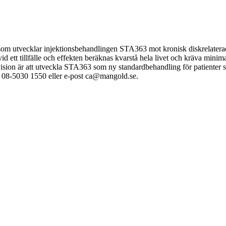
om utvecklar injektionsbehandlingen STA363 mot kronisk diskrelaterad ry
d ett tillfälle och effekten beräknas kvarstå hela livet och kräva minima
vision är att utveckla STA363 som ny standardbehandling för patienter s
08-5030 1550 eller e-post ca@mangold.se.