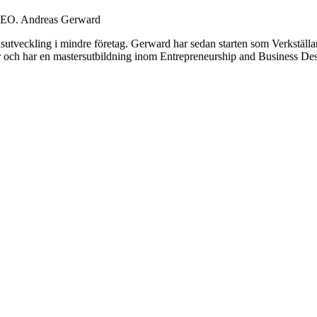
CEO.
Andreas Gerward
tveckling i mindre företag. Gerward har sedan starten som Verkställand
ör och har en mastersutbildning inom Entrepreneurship and Business D