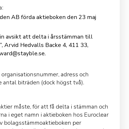
a:
weden AB förda aktieboken den 23 maj
 avsikt att delta i årsstämman till
, Arvid Hedvalls Backe 4, 411 33,
rward@stayble.se.
r organisationsnummer, adress och
antal biträden (dock högst två).
aktier måste, för att få delta i stämman och
tierna i eget namn i aktieboken hos Euroclear
n av bolagsstämmoaktieboken per