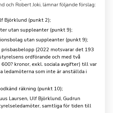
d och Robert Joki, lämnar följande förslag:
lf Björklund (punkt 2);
ter utan suppleanter (punkt 9);
isionsbolag utan suppleanter (punkt 9);
ra prisbasbelopp (2022 motsvarar det 193
ll styrelsens ordförande och med två
6 600
?
kronor, exkl. sociala avgifter) till var
 ledamöterna som inte är anställda i
 godkänd räkning (punkt 10);
Buus Laursen, Ulf Björklund, Gudrun
elseledamöter, samtliga för tiden till