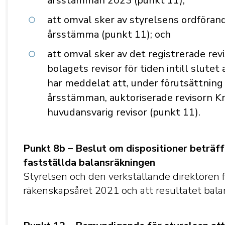
årsstämman 2023 (punkt 11);
att omval sker av styrelsens ordförande
årsstämma (punkt 11); och
att omval sker av det registrerade r
bolagets revisor för tiden intill slu
har meddelat att, under förutsättning
årsstämman, auktoriserade revisorn K
huvudansvarig revisor (punkt 11).
Punkt 8b – Beslut om dispositioner beträffa
fastställda balansräkningen
Styrelsen och den verkställande direktören f
räkenskapsåret 2021 och att resultatet balan