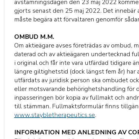
avstämningsdagen den 23 maj 2022 kommer a
gjorts senast den 25 maj 2022. Det innebär a
måste begära att förvaltaren genomför sådan 
OMBUD M.M.
Om aktieägare avses företrädas av ombud, må
daterad och av aktieägaren undertecknad ful
i original och får inte vara utfärdad tidigare
längre giltighetstid (dock längst fem år) har
utfärdats av juridisk person ska ombudet ock
eller motsvarande behörighetshandling för de
inpasseringen bör kopia av fullmakt och and
till stämman. Fullmaktsformulär finns tillgä
www.staybletherapeutics.se
.
INFORMATION MED ANLEDNING AV CO