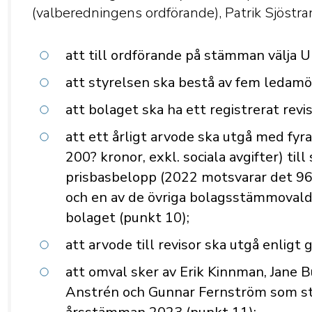
(valberedningens ordförande), Patrik Sjöstran
att till ordförande på stämman välja U
att styrelsen ska bestå av fem ledamö
att bolaget ska ha ett registrerat rev
att ett årligt arvode ska utgå med fy
200
?
kronor, exkl. sociala avgifter) ti
prisbasbelopp (2022 motsvarar det 9
och en av de övriga bolagsstämmovalda
bolaget (punkt 10);
att arvode till revisor ska utgå enligt
att omval sker av Erik Kinnman, Jane 
Anstrén och Gunnar Fernström som styr