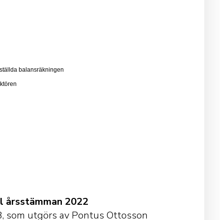
stställda balansräkningen
ektören
ill årsstämman 2022
B, som utgörs av Pontus Ottosson