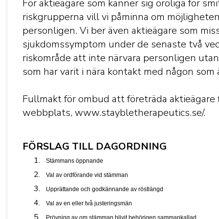
För aktieägare som känner sig oroliga för smi
riskgrupperna vill vi påminna om möjligheten 
personligen. Vi ber även aktieägare som miss
sjukdomssymptom under de senaste två veckor
riskområde att inte närvara personligen utan
som har varit i nära kontakt med någon som ä
Fullmakt för ombud att företräda aktieägare
webbplats, www.staybletherapeutics.se/.
FÖRSLAG TILL DAGORDNING
Stämmans öppnande
Val av ordförande vid stämman
Upprättande och godkännande av röstlängd
Val av en eller två justeringsmän
Prövning av om stämman blivit behörigen sammankallad