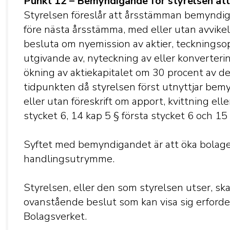
Punkt 12 – Bemyndigande för styrelsen at
Styrelsen föreslår att årsstämman bemyndigar s
före nästa årsstämma, med eller utan avvikel
besluta om nyemission av aktier, teckningsop
utgivande av, nyteckning av eller konverterin
ökning av aktiekapitalet om 30 procent av de
tidpunkten då styrelsen först utnyttjar be
eller utan föreskrift om apport, kvittning elle
stycket 6, 14 kap 5 § första stycket 6 och 15
Syftet med bemyndigandet är att öka bolagets
handlingsutrymme.
Styrelsen, eller den som styrelsen utser, ska
ovanstående beslut som kan visa sig erforde
Bolagsverket.