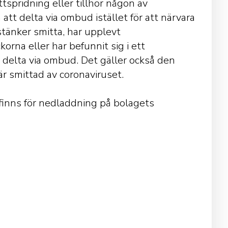
ttspridning eller tillhör någon av
att delta via ombud istället för att närvara
tänker smitta, har upplevt
na eller har befunnit sig i ett
 delta via ombud. Det gäller också den
r smittad av coronaviruset.
 finns för nedladdning på bolagets