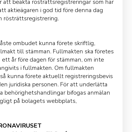
tt beakta rösträttsregistreringar som har
tt aktieägaren i god tid före denna dag
rösträttsregistrering.
ste ombudet kunna förete skriftlig,
lmakt till stämman. Fullmakten ska företes
 än ett år före dagen för stämman, om inte
 angivits i fullmakten. Om fullmakten
så kunna förete aktuellt registreringsbevis
n juridiska personen. För att underlätta
ra behörighetshandlingar bifogas anmälan
ngligt på bolagets webbplats,
RONAVIRUSET