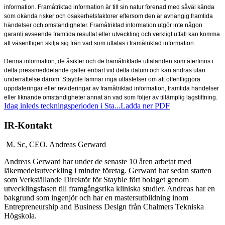
information. Framåtriktad information är till sin natur förenad med såväl kända
som okända risker och osäkerhetsfaktorer eftersom den är avhängig framtida
händelser och omständigheter. Framåtriktad information utgör inte någon
garanti avseende framtida resultat eller utveckling och verkligt utfall kan komma
att väsentligen skilja sig från vad som uttalas i framåtriktad information.
Denna information, de åsikter och de framåtriktade uttalanden som återfinns i
detta pressmeddelande gäller enbart vid detta datum och kan ändras utan
underrättelse därom. Stayble lämnar inga utfästelser om att offentliggöra
uppdateringar eller revideringar av framåtriktad information, framtida händelser
eller liknande omständigheter annat än vad som följer av tillämplig lagstiftning.
Idag inleds teckningsperioden i Sta...
Ladda ner PDF
IR-Kontakt
M. Sc, CEO.
Andreas Gerward
Andreas Gerward har under de senaste 10 åren arbetat med
läkemedelsutveckling i mindre företag. Gerward har sedan starten
som Verkställande Direktör för Stayble fört bolaget genom
utvecklingsfasen till framgångsrika kliniska studier. Andreas har en
bakgrund som ingenjör och har en mastersutbildning inom
Entrepreneurship and Business Design från Chalmers Tekniska
Högskola.