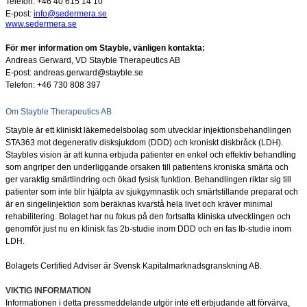
Telefon: +46 40
615 14 10
E-post:
info@sedermera.se
www.sedermera.se
För mer information om Stayble, vänligen kontakta:
Andreas Gerward, VD Stayble Therapeutics AB
E-post: andreas.gerward@stayble.se
Telefon: +46 730 808
397
Om Stayble Therapeutics AB
Stayble är ett kliniskt läkemedelsbolag som utvecklar injektionsbehandlingen
STA363 mot degenerativ disksjukdom (DDD) och kroniskt diskbråck (LDH).
Staybles vision är att kunna erbjuda patienter en enkel och effektiv behandling
som angriper den underliggande orsaken till patientens kroniska smärta och
ger varaktig smärtlindring och ökad fysisk funktion. Behandlingen riktar sig till
patienter som inte blir hjälpta av sjukgymnastik och smärtstillande preparat och
är en singelinjektion som beräknas kvarstå hela livet och kräver minimal
rehabilitering. Bolaget har nu fokus på den fortsatta kliniska utvecklingen och
genomför just nu en klinisk fas 2b-studie inom DDD och en fas Ib-studie inom
LDH.
Bolagets Certified Adviser är Svensk Kapitalmarknadsgranskning AB.
VIKTIG INFORMATION
Informationen i detta pressmeddelande utgör inte ett erbjudande att förvärva,