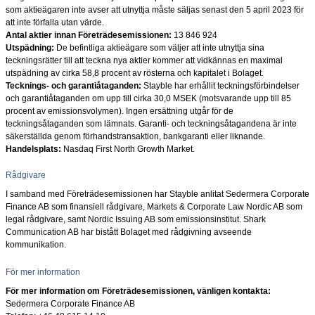
som aktieägaren inte avser att utnyttja måste säljas senast den 5 april 2023 för
att inte förfalla utan värde.
Antal aktier innan Företrädesemissionen:
13 846 924
Utspädning:
De befintliga aktieägare som väljer att inte utnyttja sina
teckningsrätter till att teckna nya aktier kommer att vidkännas en maximal
utspädning av cirka 58,8 procent av rösterna och kapitalet i Bolaget.
Tecknings- och garantiåtaganden:
Stayble har erhållit teckningsförbindelser
och garantiåtaganden om upp till cirka 30,0 MSEK (motsvarande upp till 85
procent av emissionsvolymen). Ingen ersättning utgår för de
teckningsåtaganden som lämnats. Garanti- och teckningsåtagandena är inte
säkerställda genom förhandstransaktion, bankgaranti eller liknande.
Handelsplats:
Nasdaq First North Growth Market.
Rådgivare
I samband med Företrädesemissionen har Stayble anlitat Sedermera Corporate
Finance AB som finansiell rådgivare, Markets & Corporate Law Nordic AB som
legal rådgivare, samt Nordic Issuing AB som emissionsinstitut. Shark
Communication AB har bistått Bolaget med rådgivning avseende
kommunikation.
För mer information
För mer information om Företrädesemissionen, vänligen kontakta:
Sedermera Corporate Finance AB