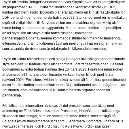
I syfte att bredda Bolagets verksamhet avser Stayble även att initiera ytterligare
ett projekt med STA363, riktat mot indikationen kroniskt diskbråck (”LDH”,
lumbar disc herniation).
Bolagets planerar att inleda en klinisk fas 1b-studie för
LDH-behandlingen under första halvåret 2023. Stärkandet med en ny indikation
utgör ett viktigt tillskott till Staybles vision om att etablera sig som viktig aktör
bland bolag som behandlar ryggsmärta. Med en andra indikation i portföljen
anser styrelsen att Stayble står bättre rustade i kommande
partnerskapsdialoger avseende kommande studier och marknadslansering,
eftersom den andra indikationen såväl ger möjlighet att nå en större marknad
som att sprida de risker som är relaterade till läkemedelsutveckling.
I syfte att tillföra rörelsekapital och stödja Bolagets utvecklingsplaner beslutade
styrelsen den 22 februari 2023 att genomföra Företrädesemissionen. Beslutet
godkändes av extra bolagsstämma den 16 mars 2023. Företrädesemissionen
är planerad att finansiera den löpande verksamheten till och med första
halvåret 2024. Emissionslikviden är också avsedd att finansiera genomförandet
av en fas 1b-studien inom indikationen LDH, slutförandet av den pågående fas
2b-studien inom indikationen DDD samt förbereda organisationen för
partnerskap.
För fullständig information hänvisas till det prospekt som upprättats med
anledning av Företrädesemissionen. Prospektet, innehållandes fullständiga
villkor och anvisningar, samt en sammanfattande teaser, finns att tillgå på
Bolagets (www.staybletherapeutics.com), Sedermera Corporate Finance AB:s
(www.sedermera.se) och Nordic Issuing AB:s (www.nordic-issuing.se)