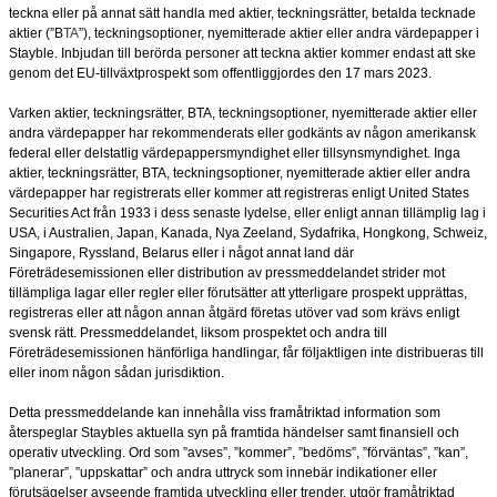
teckna eller på annat sätt handla med aktier, teckningsrätter, betalda tecknade
aktier (”B
TA
”), teckningsoptioner, nyemitterade aktier eller andra värdepapper i
Stayble. Inbjudan till berörda personer att teckna aktier kommer endast att ske
genom det EU-tillväxtprospekt som offentliggjordes den 17 mars 2023.
Varken aktier, teckningsrätter, BTA, teckningsoptioner, nyemitterade aktier eller
andra värdepapper har rekommenderats eller godkänts av någon amerikansk
federal eller delstatlig värdepappersmyndighet eller tillsynsmyndighet. Inga
aktier, teckningsrätter, BTA, teckningsoptioner, nyemitterade aktier eller andra
värdepapper har registrerats eller kommer att registreras enligt United States
Securities Act från 1933 i dess senaste lydelse, eller enligt annan tillämplig lag i
USA, i Australien, Japan, Kanada, Nya Zeeland, Sydafrika, Hongkong, Schweiz,
Singapore, Ryssland, Belarus eller i något annat land där
Företrädesemissionen eller distribution av pressmeddelandet strider mot
tillämpliga lagar eller regler eller förutsätter att ytterligare prospekt upprättas,
registreras eller att någon annan åtgärd företas utöver vad som krävs enligt
svensk rätt. Pressmeddelandet, liksom prospektet och andra till
Företrädesemissionen hänförliga handlingar, får följaktligen inte distribueras till
eller inom någon sådan jurisdiktion.
Detta pressmeddelande kan innehålla viss framåtriktad information som
återspeglar Staybles aktuella syn på framtida händelser samt finansiell och
operativ utveckling. Ord som ”avses”, ”kommer”, ”bedöms”, ”förväntas”, ”kan”,
”planerar”, ”uppskattar” och andra uttryck som innebär indikationer eller
förutsägelser avseende framtida utveckling eller trender, utgör framåtriktad