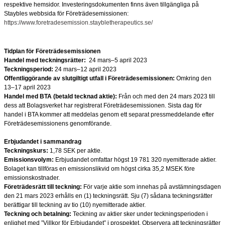
respektive hemsidor. Investeringsdokumenten finns även tillgängliga på
Staybles webbsida för Företrädesemissionen:
https://www.foretradesemission.staybletherapeutics.se/
Tidplan för Företrädesemissionen
Handel med teckningsrätter:
24 mars–5 april 2023
Teckningsperiod:
24 mars–12 april 2023
Offentliggörande av slutgiltigt utfall i Företrädesemissionen:
Omkring den
13–17 april 2023
Handel med BTA (betald tecknad aktie):
Från och med den 24 mars 2023 till
dess att Bolagsverket har registrerat Företrädesemissionen. Sista dag för
handel i BTA kommer att meddelas genom ett separat pressmeddelande efter
Företrädesemissionens genomförande.
Erbjudandet i sammandrag
Teckningskurs:
1,78 SEK per aktie.
Emissionsvolym:
Erbjudandet omfattar högst 19 781
320 nyemitterade aktier.
Bolaget kan tillföras en emissionslikvid om högst cirka 35,2 MSEK före
emissionskostnader.
Företrädesrätt till teckning:
För varje aktie som innehas på avstämningsdagen
den 21 mars 2023 erhålls en (1) teckningsrätt.
Sju (7) sådana teckningsrätter
berättigar till teckning av tio (10) nyemitterade aktier.
Teckning och betalning:
Teckning av aktier sker under teckningsperioden i
enlighet med ”Villkor för Erbjudandet” i prospektet. Observera att teckningsrätter