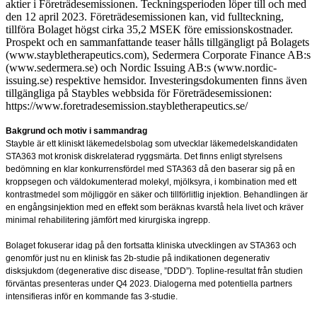
aktier i Företrädesemissionen. Teckningsperioden löper till och med
den 12 april 2023. Företrädesemissionen kan, vid fullteckning,
tillföra Bolaget högst cirka 35,2 MSEK före emissionskostnader.
Prospekt och en sammanfattande teaser hålls tillgängligt på Bolagets
(www.staybletherapeutics.com), Sedermera Corporate Finance AB:s
(www.sedermera.se) och Nordic Issuing AB:s (www.nordic-
issuing.se) respektive hemsidor. Investeringsdokumenten finns även
tillgängliga på Staybles webbsida för Företrädesemissionen:
https://www.foretradesemission.staybletherapeutics.se/
Bakgrund och motiv i sammandrag
Stayble är ett kliniskt läkemedelsbolag som utvecklar läkemedelskandidaten
STA363 mot kronisk diskrelaterad ryggsmärta. Det finns enligt styrelsens
bedömning en klar konkurrensfördel med STA363 då den baserar sig på en
kroppsegen och väldokumenterad molekyl, mjölksyra, i kombination med ett
kontrastmedel som möjliggör en säker och tillförlitlig injektion. Behandlingen är
en engångsinjektion med en effekt som beräknas kvarstå hela livet och kräver
minimal rehabilitering jämfört med kirurgiska ingrepp.
Bolaget fokuserar idag på den fortsatta kliniska utvecklingen av STA363 och
genomför just nu en klinisk fas 2b-studie på indikationen degenerativ
disksjukdom (degenerative disc disease, ”DDD”). Topline-resultat från studien
förväntas presenteras under Q4 2023. Dialogerna med potentiella partners
intensifieras inför en kommande fas 3-studie.