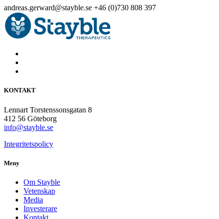
andreas.gerward@stayble.se
+46 (0)730 808 397
KONTAKT
Lennart Torstenssonsgatan 8
412 56 Göteborg
info@stayble.se
Integritetspolicy
Meny
Om Stayble
Vetenskap
Media
Investerare
Kontakt