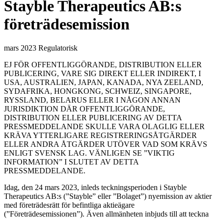
Stayble Therapeutics AB:s
företrädesemission
mars 2023
Regulatorisk
EJ FÖR OFFENTLIGGÖRANDE, DISTRIBUTION ELLER
PUBLICERING, VARE SIG DIREKT ELLER INDIREKT, I
USA, AUSTRALIEN, JAPAN, KANADA, NYA ZEELAND,
SYDAFRIKA, HONGKONG, SCHWEIZ, SINGAPORE,
RYSSLAND, BELARUS ELLER I NÅGON ANNAN
JURISDIKTION DÄR OFFENTLIGGÖRANDE,
DISTRIBUTION ELLER PUBLICERING AV DETTA
PRESSMEDDELANDE SKULLE VARA OLAGLIG ELLER
KRÄVA YTTERLIGARE REGISTRERINGSÅTGÄRDER
ELLER ANDRA ÅTGÄRDER UTÖVER VAD SOM KRÄVS
ENLIGT SVENSK LAG. VÄNLIGEN SE ”VIKTIG
INFORMATION” I SLUTET AV DETTA
PRESSMEDDELANDE.
Idag, den 24 mars 2023, inleds teckningsperioden i Stayble
Therapeutics AB:s (”Stayble” eller ”Bolaget”) nyemission av aktier
med företrädesrätt för befintliga aktieägare
(”Företrädesemissionen”). Även allmänheten inbjuds till att teckna