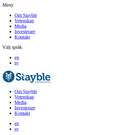
Meny
Om Stayble
Vetenskap
Media
Investerare
Kontakt
Välj språk
en
sv
Om Stayble
Vetenskap
Media
Investerare
Kontakt
en
sv