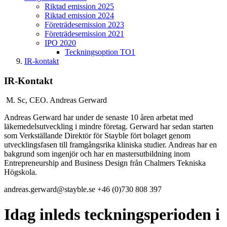
Riktad emission 2025
Riktad emission 2024
Företrädesemission 2023
Företrädesemission 2021
IPO 2020
Teckningsoption TO1
IR-kontakt
IR-Kontakt
M. Sc, CEO.
Andreas Gerward
Andreas Gerward har under de senaste 10 åren arbetat med
läkemedelsutveckling i mindre företag. Gerward har sedan starten
som Verkställande Direktör för Stayble fört bolaget genom
utvecklingsfasen till framgångsrika kliniska studier. Andreas har en
bakgrund som ingenjör och har en mastersutbildning inom
Entrepreneurship and Business Design från Chalmers Tekniska
Högskola.
andreas.gerward@stayble.se
+46 (0)730 808 397
Idag inleds teckningsperioden i