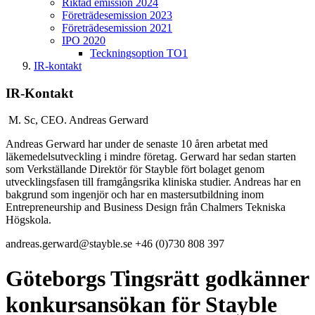
Riktad emission 2024
Företrädesemission 2023
Företrädesemission 2021
IPO 2020
Teckningsoption TO1
IR-kontakt
IR-Kontakt
M. Sc, CEO.
Andreas Gerward
Andreas Gerward har under de senaste 10 åren arbetat med
läkemedelsutveckling i mindre företag. Gerward har sedan starten
som Verkställande Direktör för Stayble fört bolaget genom
utvecklingsfasen till framgångsrika kliniska studier. Andreas har en
bakgrund som ingenjör och har en mastersutbildning inom
Entrepreneurship and Business Design från Chalmers Tekniska
Högskola.
andreas.gerward@stayble.se
+46 (0)730 808 397
Göteborgs Tingsrätt godkänner
konkursansökan för Stayble