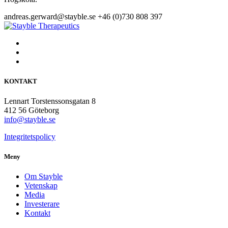
andreas.gerward@stayble.se
+46 (0)730 808 397
KONTAKT
Lennart Torstenssonsgatan 8
412 56 Göteborg
info@stayble.se
Integritetspolicy
Meny
Om Stayble
Vetenskap
Media
Investerare
Kontakt