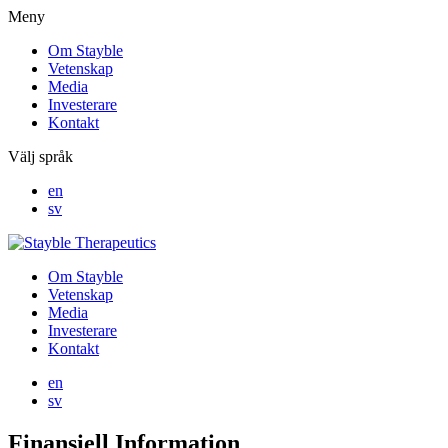
Meny
Om Stayble
Vetenskap
Media
Investerare
Kontakt
Välj språk
en
sv
Om Stayble
Vetenskap
Media
Investerare
Kontakt
en
sv
Finansiell
Information