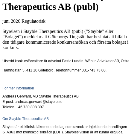
Therapeutics AB (publ)
juni 2026
Regulatorisk
Styrelsen i Stayble Therapeutics AB (publ) (”Stayble” eller
”Bolaget”) meddelar att Göteborgs Tingsrätt har beslutat att bifalla
den tidigare kommunicerade konkursansökan och försätta bolaget i
konkurs.
Utsedd konkursförvaltare är advokat Patric Lundin, Wåhlin Advokater AB, Östra
Hamngatan 5, 411 10 Göteborg. Telefonnummer 031-743 73 00.
För mer information
Andreas Gerward, VD Stayble Therapeutics AB
E-post: andreas.gerward@stayble.se
Telefon: +46 730 808
397
Om Stayble Therapeutics AB
Stayble är ett kliniskt läkemedelsbolag som utvecklar injektionsbehandlingen
STA363 mot kroniskt diskbråck (LDH). Staybles vision är att kunna erbjuda