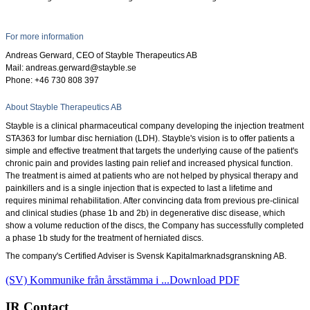
For more information
Andreas Gerward, CEO of Stayble Therapeutics AB
Mail: andreas.gerward@stayble.se
Phone: +46 730 808
397
About Stayble Therapeutics AB
Stayble is a clinical pharmaceutical company developing the injection treatment
STA363 for lumbar disc herniation (LDH). Stayble's vision is to offer patients a
simple and effective treatment that targets the underlying cause of the patient's
chronic pain and provides lasting pain relief and increased physical function.
The treatment is aimed at patients who are not helped by physical therapy and
painkillers and is a single injection that is expected to last a lifetime and
requires minimal rehabilitation. After convincing data from previous pre-clinical
and clinical studies (phase 1b and 2b) in degenerative disc disease, which
show a volume reduction of the discs, the Company has successfully completed
a phase 1b study for the treatment of herniated discs.
The company's Certified Adviser is Svensk Kapitalmarknadsgranskning AB.
(SV) Kommunike från årsstämma i ...
Download PDF
IR Contact