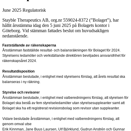
June 2025
Regulatorisk
Stayble Therapeutics AB, org.nr 559024-8372 (”Bolaget”), har
hållit årsstämma idag den 5 juni 2025 på Bolagets kontor i
Göteborg. Vid stämman fattades beslut om huvudsakligen
nedanstående.
Fastställande av räkenskaperna
Årsstämman fastställde resultat- och balansräkningen för Bolaget för 2024.
Styrelsens ledamöter och verkställande direktören beviljades ansvarsfrihet för
räkenskapsåret 2024.
Resultatdisposition
Årsstämman beslutade, i enlighet med styrelsens förslag, att årets resultat ska
balanseras i ny räkning.
Styrelse och revisorer
Årsstämman beslutade, i enlighet med valberedningens förslag, att styrelsen för
Bolaget ska bestå av fem styrelseledamöter utan styrelsesuppleanter samt att
Bolaget ska ha ett registrerat revisionsbolag som revisor utan suppleanter.
Vidare beslutade årsstämman, i enlighet med valberedningens förslag, att
genom omval utse
Erik Kinnman, Jane Buus Laursen, Ulf Björklund, Gudrun Anstrén och Gunnar