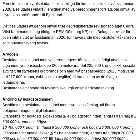
Fernström som styrelseledamöter, samtliga för tiden intill slutet av årsstämman
2026. Beslutades vidare, i enlighet med valberedningens förslag, om omval av
styrelsens ordförande Ulf Björklund.
Det beslutades att genom omval utse det registrerade revisionsbolaget Cedra
Väst Kommanditbolag (tidigare RSM Göteborg KB) som Bolagets revisor för
tiden intill slutet av årsstämman 2026, för närvarande med Kristofer Håkansson
som huvudansvarig revisor.
Arvoden
Beslutades, i enlighet med valberedningens förslag, att ett årligt arvode ska
utgå med fyra prisbasbelopp (2025 motsvarar det 235 200 kronor, exkl. sociala
avgifter) till styrelsens ordförande och med två prisbasbelopp (2025 motsvarar
det 117 600 kronor, exkl. sociala avgifter) till var och en av de övriga
ledamöterna.
Beslutades att arvode till revisorn ska utgå enligt godkänd räkning.
Ändring av bolagsordningen
Årsstämman beslutade, i enlighet med styrelsens förslag, att ändra
bolagsordningen enligt följande:
Gränserna för bolagets aktiekapital (§ 4 i bolagsordningen) ändras från ”
lägst 2
600 000
kronor och högst
10 400 000 kronor
” till ”
lägst 6
500 000
kronor och högst 26
000 000 kronor
”.
Gränserna för antalet aktier (§ 5 i bolagsordningen) ändras från ”
lägst 20 000
000 och högst 80 000
000
” till ”
lägst 50
000
000 och högst 200
000
000
”.