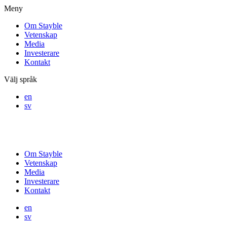
Meny
Om Stayble
Vetenskap
Media
Investerare
Kontakt
Välj språk
en
sv
Om Stayble
Vetenskap
Media
Investerare
Kontakt
en
sv