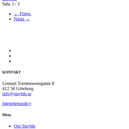
Sida 3 / 3
← Föreg.
Nästa →
KONTAKT
Lennart Torstenssonsgatan 8
412 56 Göteborg
info@stayble.se
Integritetspolicy
Meny
Om Stayble