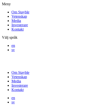
Meny
Om Stayble
Vetenskap
Media
Investerare
Kontakt
Välj språk
en
sv
Om Stayble
Vetenskap
Media
Investerare
Kontakt
en
sv