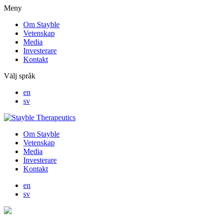
Meny
Om Stayble
Vetenskap
Media
Investerare
Kontakt
Välj språk
en
sv
Om Stayble
Vetenskap
Media
Investerare
Kontakt
en
sv