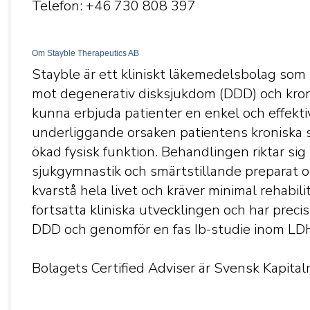
Telefon: +46 730 808
397
Om Stayble Therapeutics AB
Stayble är ett kliniskt läkemedelsbolag so
mot degenerativ disksjukdom (DDD) och kronis
kunna erbjuda patienter en enkel och effekt
underliggande orsaken patientens kroniska s
ökad fysisk funktion. Behandlingen riktar sig t
sjukgymnastik och smärtstillande preparat o
kvarstå hela livet och kräver minimal rehabil
fortsatta kliniska utvecklingen och har precis
DDD och genomför en fas Ib-studie inom LD
Bolagets Certified Adviser är Svensk Kapit