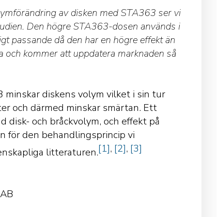
 volymförändring av disken med STA363 ser vi
studien. Den högre STA363-dosen används i
igt passande då den har en högre effekt än
-data och kommer att uppdatera marknaden så
minskar diskens volym vilket i sin tur
ter och därmed minskar smärtan. Ett
disk- och bråckvolym, och effekt på
 för den behandlingsprincip vi
[1]
,
[2]
,
[3]
enskapliga litteraturen.
 AB