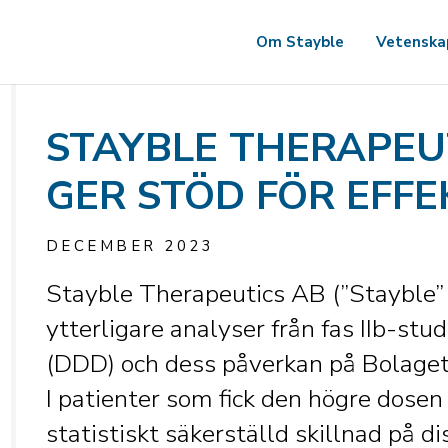
Om Stayble
Vetenska
STAYBLE THERAPEUT
GER STÖD FÖR EFFE
DECEMBER 2023
Stayble Therapeutics AB (”Stayble” 
ytterligare analyser från fas IIb-st
(DDD) och dess påverkan på Bolagets
I patienter som fick den högre dos
statistiskt säkerställd skillnad på di