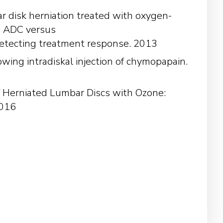
r disk herniation treated with oxygen-
ed ADC versus
 detecting treatment response. 2013
owing intradiskal injection of chymopapain.
 Herniated Lumbar Discs with Ozone:
2016