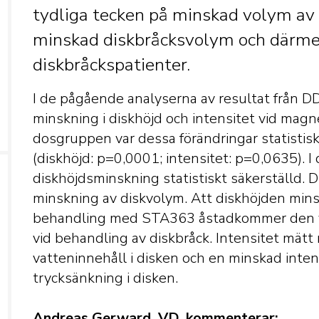
tydliga tecken på minskad volym av 
minskad diskbråcksvolym och därme
diskbråckspatienter.
I de pågående analyserna av resultat från 
minskning i diskhöjd och intensitet vid ma
dosgruppen var dessa förändringar statistisk
(diskhöjd: p=0,0001; intensitet: p=0,0635). 
diskhöjdsminskning statistiskt säkerställd. D
minskning av diskvolym. Att diskhöjden minsk
behandling med STA363 åstadkommer den v
vid behandling av diskbråck. Intensitet mä
vatteninnehåll i disken och en minskad inten
trycksänkning i disken.
Andreas Gerward, VD, kommenterar: