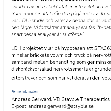
”Stärkta av att ha bekräftat en intensitet och
fram emot resultat från den pågående fas Ib-
vår LDH-studie och valet av denna dos är väld
den lägre. Vi fortsätter att analysera fas IIb
snart dessa analyser är slutförda.”
LDH projektet vilar på hypotesen att STA363 
minskar bråckets volym och tryck på nervröt
samband mellan behandling som ger minskad 
diskbråcksorsakad nervrotssmärta är grunden
eftersträvar och som har validerats i den vet
För mer information
Andreas Gerward, VD Stayble Therapeutics
E-post: andreas.gerward@stayble.se