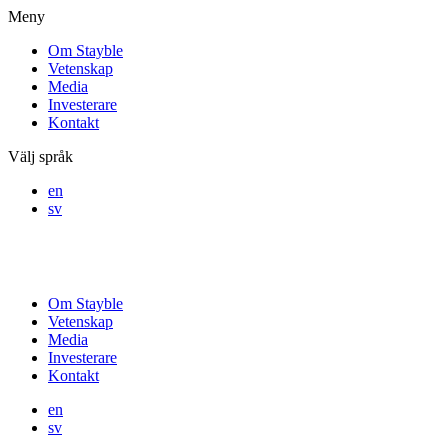
Meny
Om Stayble
Vetenskap
Media
Investerare
Kontakt
Välj språk
en
sv
Om Stayble
Vetenskap
Media
Investerare
Kontakt
en
sv