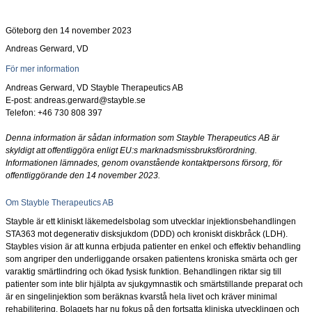
Göteborg den 14 november 2023
Andreas Gerward, VD
För mer information
Andreas Gerward, VD Stayble Therapeutics AB
E-post: andreas.gerward@stayble.se
Telefon: +46 730 808
397
Denna information är sådan information som Stayble Therapeutics AB är
skyldigt att offentliggöra enligt EU:s marknadsmissbruksförordning.
Informationen lämnades, genom ovanstående kontaktpersons försorg, för
offentliggörande den 14 november 2023.
Om Stayble Therapeutics AB
Stayble är ett kliniskt läkemedelsbolag som utvecklar injektionsbehandlingen
STA363 mot degenerativ disksjukdom (DDD) och kroniskt diskbråck (LDH).
Staybles vision är att kunna erbjuda patienter en enkel och effektiv behandling
som angriper den underliggande orsaken patientens kroniska smärta och ger
varaktig smärtlindring och ökad fysisk funktion. Behandlingen riktar sig till
patienter som inte blir hjälpta av sjukgymnastik och smärtstillande preparat och
är en singelinjektion som beräknas kvarstå hela livet och kräver minimal
rehabilitering. Bolagets har nu fokus på den fortsatta kliniska utvecklingen och