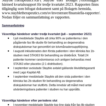
Stayble Therapeutics AB (”Stayble” eller ”Bolaget”) offentliggör
härmed kvartalsrapport för tredje kvartalet 2023. Rapporten finns
tillgänglig som bifogat dokument samt på Bolagets hemsida,
www.staybletherapeutics.com/sv/investerare/finansiella-rapporter/.
Nedan följer en sammanfattning av rapporten.
Sammanfattning
Väsentliga händelser under tredje kvartalet (juli – september 2023)
I juli meddelade Stayble att cirka 90% av patienterna i den
pågående fas IIb-studie för behandling av degenerativa
disksjukdomar har genomfört sin tolvmånadersuppföljning.
I augusti inkluderades den första patienten i den kliniska fas 1b-
studien med STA363 för behandling av diskbråck. Totalt 24
patienter kommer randomiseras och antigen behandlas med
STA363 eller placebo (2:1 distribution).
I september avslutade Stayble avtalet gällande likviditetsgaranti
med Lago Kapital AB.
I september meddelade Stayble att den sista patienten i den
kliniska fas 2b-studien för behandling av degenerativa
disksjukdomar har slutförts. Detta innebär att målet med antal
utvärderingsbara patienter i studien nu har uppnåtts.
Väsentliga händelser efter periodens slut
I november meddelade Stayble top-line data från fas IIb-studien