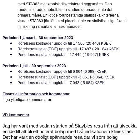
med STA363 mot kronisk diskrelaterad ryggsmärta. Den
randomiserade dubbelblinda studien uppnådde inte det
primära målet. Enligt de förutbestämda statistiska kriterierna
visade STA363 jämfört med placebo inte en statistiskt signifikant
minskning i smärta efter sex månader.
Perioden 1 januari – 30 september 2023
Rörelsens kostnader uppgick till 17 506 (20 440) KSEK
Rörelseresultatet (EBIT) uppgick till -17 497 (-20 184) KSEK
Periodens resultat uppgick till -17 449 (-19 967) KSEK
Perioden 1 juli – 30 september 2023
Rörelsens kostnader uppgick till 6 864 (6 098) KSEK
Rörelseresultatet (EBIT) uppgick till -6 861 (-6 064) KSEK
Periodens resultat uppgick till -7 043 (-5 884) KSEK
Finansiell information och kommentar
Inga ytterligare kommentarer.
VD kommentar
Jag har varit med sedan starten på Staybles resa från att utveckla
en idé till att bli ett noterat bolag med två indikationer i klinisk fas.
Det har varit en otroligt spännande resa där vi som bolag