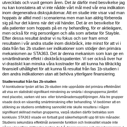
utvecklats och vuxit genom åren. Det är därför med besvikelse jag
nu kan konstatera att vi inte nådde vårt mål med vår ena indikation
inom degenerativa disksjukdomar. Att en studie inte visar vad man
hoppats är alltid med i scenarierna men man kan aldrig förbereda
sig på hur det känns när det väl händer. Det är en besvikelse
för
alla patienter som hoppats på en ny behandling, för er aktieägare,
men också för mig personligen och alla som arbetar för Stayble
.
Efter dessa resultat ändrar vi nu fokus och ser fram emot
resultaten i vår andra studie inom diskbråck, inte minst för att vi i
data från fas 2b studien ser indikationer som stödjer den primära
mekanismen av STA363. Det är denna mekanism som kan ge en
smärtlindrande effekt i diskbråckspatienter. Vi ser också över hur
vi drastiskt kan minska våra kostnader för att kunna ha tillräcklig
finansiell uthållighet för att kunna få resultat från fas 1b-studien i
den andra indikationen utan att behöva ytterligare finansiering
.
Studieresultat från fas 2b-studien
Vi konkluderar tyvärr att fas 2b-studien inte uppnådde det primära effektmålet
att visa en statistiskt signifikant minskning av smärta i dosgrupperna jämfört
med placebo, varken vid sex- eller tolvmånadersuppföljningen. Alla tre grupper
visade dock en väsentlig smärtminskning efter behandling. Vi bedömer att en
utökning av studiens omfattning sannolikt inte skulle resultera i någon
signifikant skillnad mellan grupperna, varpå studien därför betraktas som
konklusiv. STA363 visade en fortsatt god säkerhetsprofil upp till tolv månader.
Studiens sekundära effektmål avseende funktion och livskvalitet visade inte