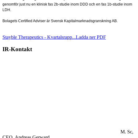
genomför just nu en klinisk fas 2b-studie inom DDD och en fas 1b-studie inom
LDH.
Bolagets Certified Adviser är Svensk Kapitalmarknadsgranskning AB.
Stayble Therapeutics - Kvartalsrapp...
Ladda ner PDF
IR-Kontakt
M. Sc,
CEO.
Andreas Gerward