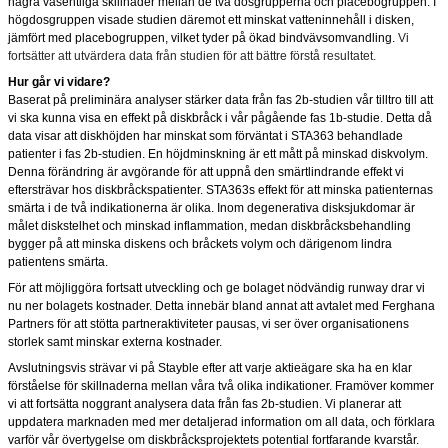
några väsentliga skillnader mellan de två dosgrupperna och placebogruppen. I
högdosgruppen visade studien däremot ett minskat vatteninnehåll i disken,
jämfört med placebogruppen, vilket tyder på ökad bindvävsomvandling.
Vi
fortsätter att utvärdera data från studien för att bättre förstå resultatet.
Hur går vi vidare?
Baserat på preliminära analyser stärker data från fas 2b-studien vår tilltro till att
vi ska kunna visa en effekt på diskbråck i vår pågående fas 1b-studie. Detta då
data visar att diskhöjden har minskat som förväntat i STA363 behandlade
patienter i fas 2b-studien. En höjdminskning är ett mått på minskad diskvolym.
Denna förändring är avgörande för att uppnå den smärtlindrande effekt vi
eftersträvar hos diskbråckspatienter. STA363s effekt för att minska patienternas
smärta i de två indikationerna är olika. Inom degenerativa disksjukdomar är
målet diskstelhet och minskad inflammation, medan diskbråcksbehandling
bygger på att minska diskens och bråckets volym och därigenom lindra
patientens smärta.
För att möjliggöra fortsatt utveckling och ge bolaget nödvändig runway drar vi
nu ner bolagets kostnader. Detta innebär bland annat att avtalet med Ferghana
Partners för att stötta partneraktiviteter pausas, vi ser över organisationens
storlek samt minskar externa kostnader.
Avslutningsvis strävar vi på Stayble efter att varje aktieägare ska ha en klar
förståelse för skillnaderna mellan våra två olika indikationer. Framöver kommer
vi att fortsätta noggrant analysera data från fas 2b-studien. Vi planerar att
uppdatera marknaden med mer detaljerad information om all data, och förklara
varför vår övertygelse om diskbråcksprojektets potential fortfarande kvarstår.